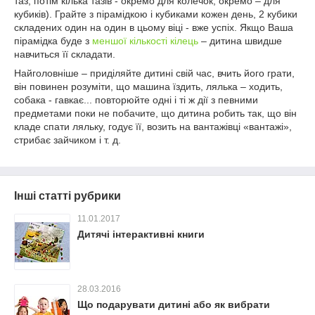
таз, потім кілька тазів - окремо для колечок, окремо – для
кубиків). Грайте з пірамідкою і кубиками кожен день, 2 кубики
складених один на один в цьому віці - вже успіх. Якщо Ваша
пірамідка буде з
меншої кількості кілець
– дитина швидше
навчиться її складати.
Найголовніше – приділяйте дитині свій час, вчить його грати,
він повинен розуміти, що машина їздить, лялька – ходить,
собака - гавкає... повторюйте одні і ті ж дії з певними
предметами поки не побачите, що дитина робить так, що він
кладе спати ляльку, годує її, возить на вантажівці «вантажі»,
стрибає зайчиком і т. д.
Інші статті рубрики
11.01.2017
Дитячі інтерактивні книги
28.03.2016
Що подарувати дитині або як вибрати