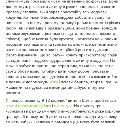
служитимуть поки малюк сам не впевнено покрокував. Вони
допоможуть розвивати дитину в різних напрямках, завдяки
ігровому столика, який зараз присутній у всіх моделях
ходунків. Хотілося б порекомендоватьобратить увагу на
наявність на цьому ігровому столику ігрових елементів різних
форм, як і у випадку з брязкальцями, вони повинні володіти
різними звуковими ефектами (тріщати, торохтеть, дзвеніти,
співати), щоб їх можна було крутити, натискати на кнопочки,
посувати вертикально та горизонтально – все це позитивно
впливає на розвиток мови і емоційний розвиток дитини.
Варто відзначити, що всі батьки хочуть прискорити хід подій і
занадто рано і надовго відправляють дитину в ходунки. Не
можна забувати про те, що перед тим, як малюк стане на
свої 2 обов'язково потрібно дати йому добре поповзати і
зміцнити м'язи спини, підготувати організм, а зацікавити його
в повзанні допоможуть
м'ячі
і всілякі барила, яскраві іграшки,
машинки на підлозі, за якими дитинча буде тягнутися і
повзати.
У процесі розвитку 9-12 місячної дитини Вам знадобляться
великі пластикові кубики
і
пірамідки
. На початку гри з
кубиками і пірамідками часто використовується дуже корисна
гра, суть її в тому, щоб дитина сам почав складати у велику
ємність кубики і колечка пірамідки з (це може бути великий