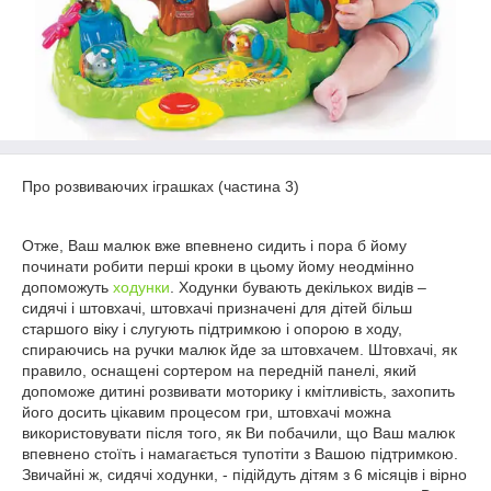
Про розвиваючих іграшках (частина 3)
Отже, Ваш малюк вже впевнено сидить і пора б йому
починати робити перші кроки в цьому йому неодмінно
допоможуть
ходунки
. Ходунки бувають декількох видів –
сидячі і штовхачі, штовхачі призначені для дітей більш
старшого віку і слугують підтримкою і опорою в ходу,
спираючись на ручки малюк йде за штовхачем. Штовхачі, як
правило, оснащені сортером на передній панелі, який
допоможе дитині розвивати моторику і кмітливість, захопить
його досить цікавим процесом гри, штовхачі можна
використовувати після того, як Ви побачили, що Ваш малюк
впевнено стоїть і намагається тупотіти з Вашою підтримкою.
Звичайні ж, сидячі ходунки, - підійдуть дітям з 6 місяців і вірно