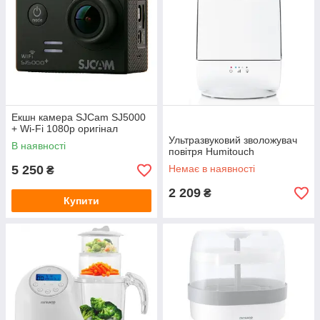
Екшн камера SJCam SJ5000
+ Wi-Fi 1080p оригінал
Ультразвуковий зволожувач
В наявності
повітря Humitouch
5 250
Немає в наявності
₴
2 209
₴
Купити