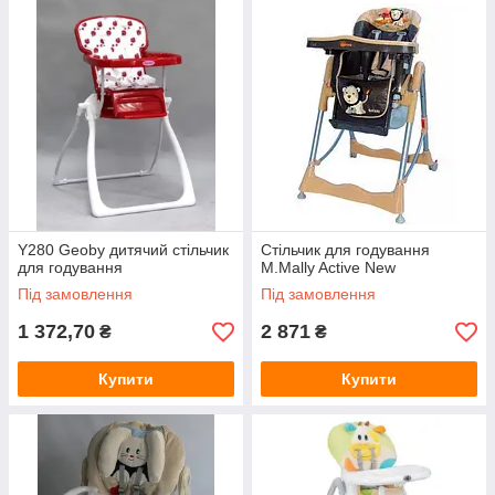
Y280 Geoby дитячий стільчик
Стільчик для годування
для годування
M.Mally Active New
Під замовлення
Під замовлення
1 372,70
2 871
₴
₴
Купити
Купити