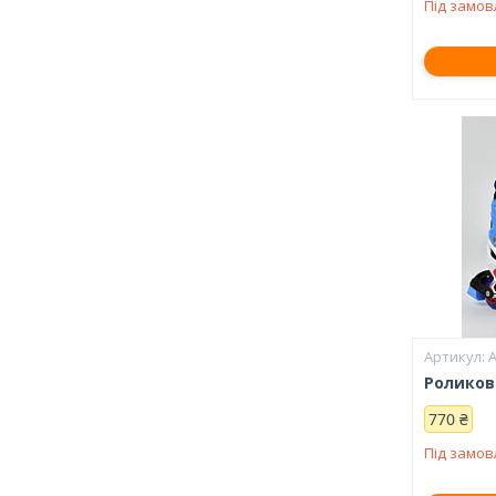
Під замо
А
Роликові
770 ₴
Під замо