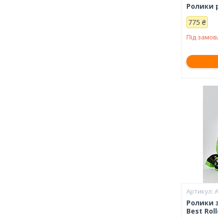
Ролики р
775 ₴
Під замо
А
Ролики 
Best Roll