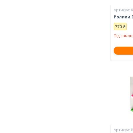
Ролики D
770 ₴
Під замо
B