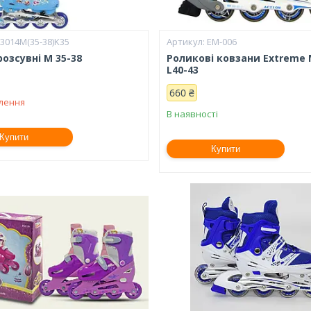
3014М(35-38)K35
EM-006
озсувні М 35-38
Роликові ковзани Extreme 
L40-43
660 ₴
влення
В наявності
Купити
Купити