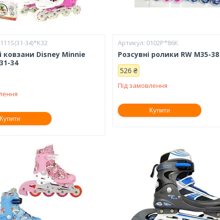
111S(31-34)*K32
0102Р*86К
 ковзани Disney Minnie
Розсувні ролики RW M35-38
31-34
526 ₴
Під замовлення
влення
Купити
Купити