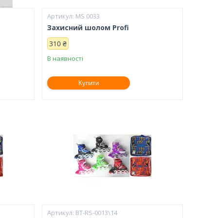
MS 0033
Захисний шолом Profi
310 ₴
В наявності
Купити
BT-RS-0013\14