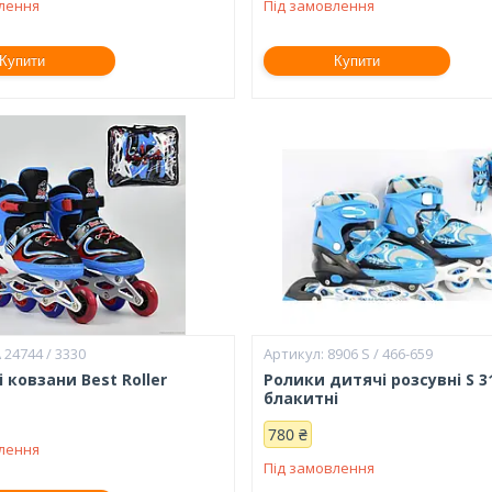
влення
Під замовлення
Купити
Купити
 24744 / 3330
8906 S / 466-659
 ковзани Best Roller
Ролики дитячі розсувні S 3
блакитні
780 ₴
влення
Під замовлення