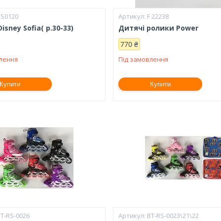
RS0120
F 22238
isney Sofia( р.30-33)
Дитячі ролики Power
770 ₴
влення
Під замовлення
Купити
Купити
T-RS-0026
BT-RS-0023\21\22