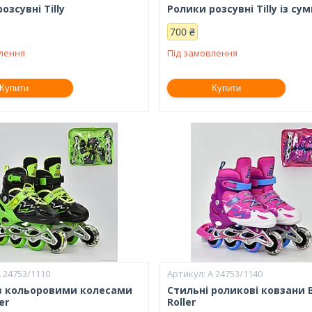
озсувні Tilly
Ролики розсувні Tilly із су
700 ₴
влення
Під замовлення
Купити
Купити
 24753/1110
А 24753/1140
з кольоровими колесами
Стильні роликові ковзани 
er
Roller