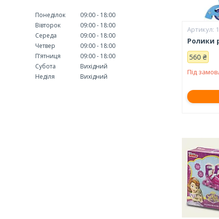
Понеділок
09:00
18:00
Вівторок
09:00
18:00
1
Середа
09:00
18:00
Ролики р
Четвер
09:00
18:00
Пʼятниця
09:00
18:00
560 ₴
Субота
Вихідний
Під замо
Неділя
Вихідний