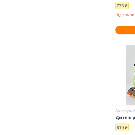
775 ₴
Під замо
А
Дитячі р
810 ₴