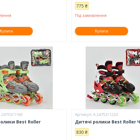
775 ₴
влення
Під замовлення
Купити
Купити
 24753/1160
А 24753/1220
олики Best Roller
Дитячі ролики Bеst Roller 
830 ₴