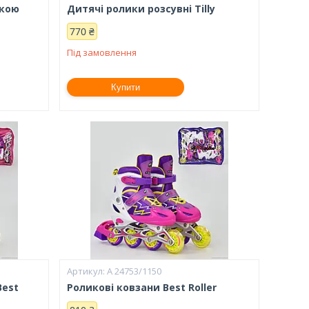
мкою
Дитячі ролики розсувні Tilly
770 ₴
Під замовлення
Купити
А 24753/1150
Best
Роликові ковзани Bеst Roller