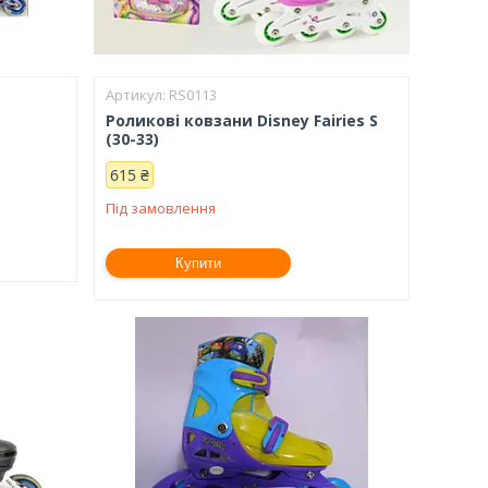
RS0113
Роликові ковзани Disney Fairies S
(30-33)
615 ₴
Під замовлення
Купити