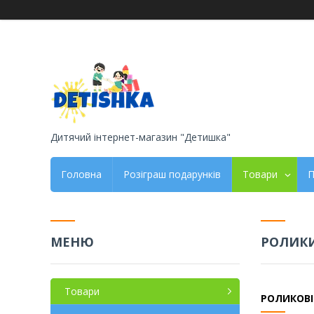
Дитячий інтернет-магазин "Детишка"
Головна
Розіграш подарунків
Товари
П
РОЛИКИ
Товари
РОЛИКОВІ