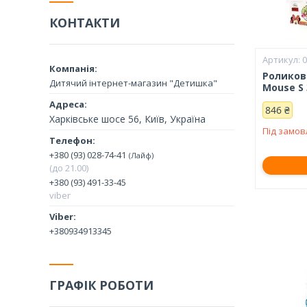
КОНТАКТИ
0
Роликові
Дитячий інтернет-магазин "Детишка"
Mouse S 
846 ₴
Харківське шосе 56, Київ, Україна
Під замо
+380 (93) 028-74-41
Лайф
(до 21.00)
+380 (93) 491-33-45
viber
+380934913345
ГРАФІК РОБОТИ