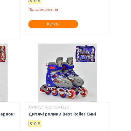
810 ₴
Під замовлення
Купити
А 24753/1230
Червоні
Дитячі ролики Bеst Roller Сині
810 ₴