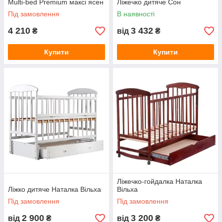
Multi-bed Premium максі ясен
Ліжечко дитяче Сон
Під замовлення
В наявності
4 210
3 432
₴
від
₴
Купити
Купити
Ліжечко-гойдалка Наталка
Ліжко дитяче Наталка Вільха
Вільха
Під замовлення
Під замовлення
2 900
3 200
від
₴
від
₴