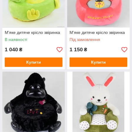
М'яке дитяче крісло звіринка
М'яке дитяче крісло звіринка
В наявності
Під замовлення
1 040
1 150
₴
₴
Купити
Купити