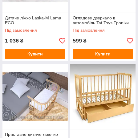
Дитяче ліжко Laska-M Lama
Оглядове дзеркало в
ECO
автомобіль Taf Toys Тропіки
Під замовлення
Під замовлення
1 036
599
₴
₴
Купити
Купити
Приставне дитяче ліжечко