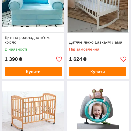
Дитяче розкладне м'яке
крісло
Дитяче ліжко Laska-M Лама
В наявності
Під замовлення
1 390
1 624
₴
₴
Купити
Купити