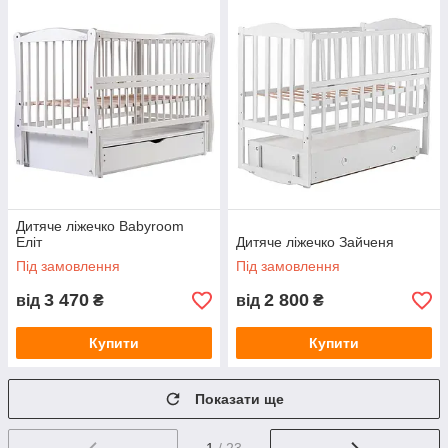
Дитяче ліжечко Babyroom
Еліт
Дитяче ліжечко Зайченя
Під замовлення
Під замовлення
3 470
2 800
від
₴
від
₴
Купити
Купити
Показати ще