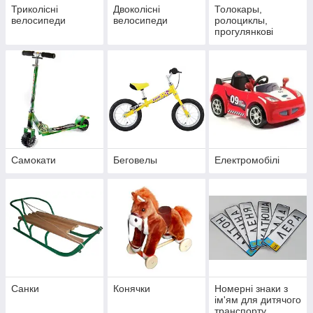
Триколісні
Двоколісні
Толокары,
велосипеди
велосипеди
ролоциклы,
прогулянкові
автомобілі
Самокати
Беговелы
Електромобілі
Санки
Конячки
Номерні знаки з
ім'ям для дитячого
транспорту