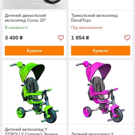
Дитячий двоколісний
Триколісний велосипед
велосипед Corso 20"
DendiToys
В наявності
Під замовлення
3 400
1 854
₴
₴
Купити
Купити
Дитячий велосипед Y
STROLLY Compact Зелена
Дитячий велосипед Y