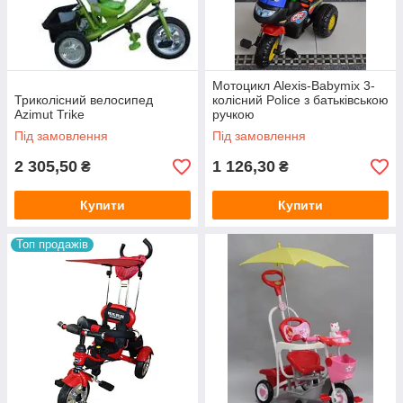
Мотоцикл Alexis-Babymix 3-
Триколісний велосипед
колісний Police з батьківською
Azimut Trike
ручкою
Під замовлення
Під замовлення
2 305,50
1 126,30
₴
₴
Купити
Купити
Топ продажів