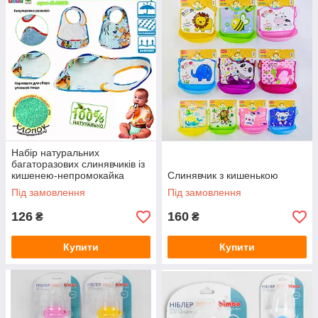
Набір натуральних
багаторазових слинявчиків із
кишенею-непромокайка
Слинявчик з кишенькою
Classic і Premium
Під замовлення
Під замовлення
126
160
₴
₴
Купити
Купити