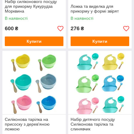
Набір силіконового посуду
для прикорму Кукурудза
Ложка та виделка для
Морквина
прикорму у формі звірят
В наявності
В наявності
600
276
₴
₴
Купити
Купити
Силіконова тарілка на
Набір дитячого посуду
присоску з дерев'яною
Силіконова тарілка та
ложкою
слинявчик