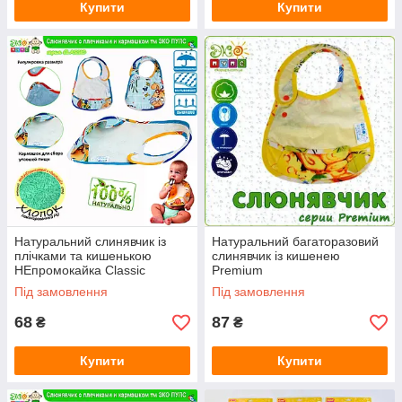
Купити
Купити
Натуральний слинявчик із
Натуральний багаторазовий
плічками та кишенькою
слинявчик із кишенею
НЕпромокайка Classic
Premium
Під замовлення
Під замовлення
68
87
₴
₴
Купити
Купити