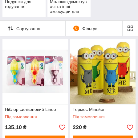
Подушки для
Молоковідсмоктув
годування
ачі та інші
аксесуари для
годуючої мами
Сортування
0
Фільтри
Ніблер силіконовий Lindo
Термос Міньйон
Під замовлення
Під замовлення
135,10
220
₴
₴