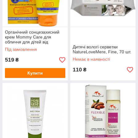
Органічний сонцезахисний
крем Mommy Care для
обличчя для дітей від
народження SPF-15 60 мл
Дитячі вологі серветки
Під замовлення
NatureLoveMere, Fine, 70 шт.
519
Немає в наявності
₴
110
₴
Купити