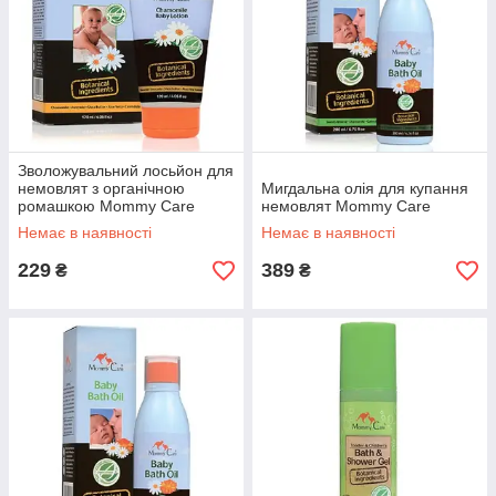
Зволожувальний лосьйон для
немовлят з органічною
Мигдальна олія для купання
ромашкою Mommy Care
немовлят Mommy Care
Немає в наявності
Немає в наявності
229
389
₴
₴