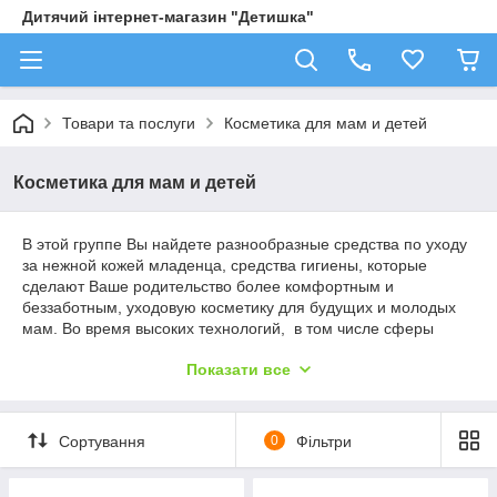
Дитячий інтернет-магазин "Детишка"
Товари та послуги
Косметика для мам и детей
Косметика для мам и детей
В этой группе Вы найдете разнообразные средства по уходу
за нежной кожей младенца, средства гигиены, которые
сделают Ваше родительство более комфортным и
беззаботным, уходовую косметику для будущих и молодых
мам. Во время высоких технологий, в том числе сферы
красоты и здоровья, нам есть, что предложить Вам, чтобы Вы
Показати все
чувствовали себя на высоте, будучи молодой мамой, а так
же, находясь в сказочном периоде ожидания встречи со
своим родным ангелочком, чтобы Ваш малыш сиял красотой
и здоровьем, был ухоженным и любимым, поскольку он и Вы
Сортування
0
Фільтри
того стоите! Ведь мама и ребенок ― самое ценное в мире!