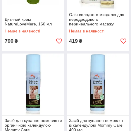
Олія солодкого мигдалю для
Дитячий крем
передродового
NatureLoveMere, 160 мл
перинеального масажу
Mommy Care
Немає в наявності
Немає в наявності
790
419
₴
₴
Засіб для купання немовлят з
Засіб для купання немовлят
органічною календулою
із календулою Mommy Care
Mommy Care
400 мл