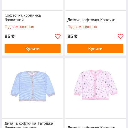
Кофточка кропинка
блакитний
Дитяча кофточка Квіточки
Під замовлення
Під замовлення
85
85
₴
₴
Купити
Купити
Дитяча кофточка Татошка
блакитна смужка
Дитяча кофточка Квіточки