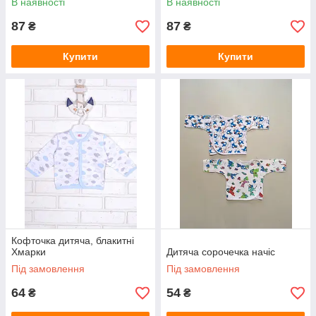
В наявності
В наявності
87
87
₴
₴
Купити
Купити
Кофточка дитяча, блакитні
Хмарки
Дитяча сорочечка начіс
Під замовлення
Під замовлення
64
54
₴
₴