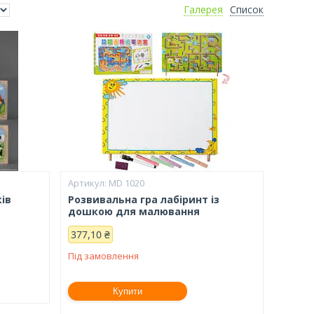
Галерея
Список
MD 1020
ів
Розвивальна гра лабіринт із
дошкою для малювання
377,10 ₴
Під замовлення
Купити