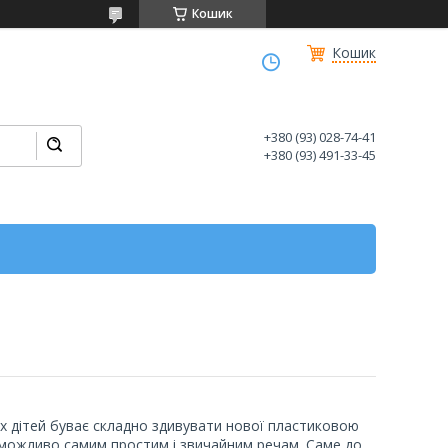
Кошик
Кошик
+380 (93) 028-74-41
+380 (93) 491-33-45
их дітей буває складно здивувати нової пластиковою
 можливо самим простим і звичайним речам. Саме до