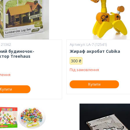
 21362
LA-7 (12541)
ний будиночок-
Жираф акробат Cubika
ктор Treehaus
300 ₴
Під замовлення
влення
Купити
Купити