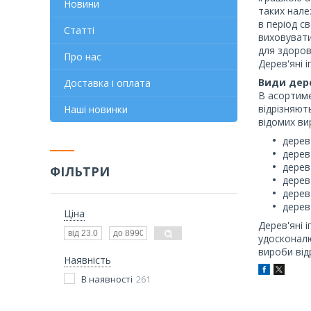
Новини
таких нале
в період с
Статті
виховувати
для здоров
Про нас
Дерев'яні 
Види дер
Доставка і оплата
В асортиме
відрізняют
Наші новинки
відомих ви
дерев'
дерев
дерев'
ФІЛЬТРИ
дерев'
дерев
дерев
Ціна
Дерев'яні 
удосконалю
вироби від
Наявність
В наявності
261