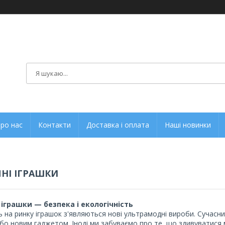
ро нас
Контакти
Доставка і оплата
Наші новинки
ЯНІ ІГРАШКИ
 іграшки — безпека і екологічність
 на ринку іграшок з'являються нові ультрамодні вироби. Сучасн
бо новим гаджетом. Іноді ми забуваємо про те, що здивуватися