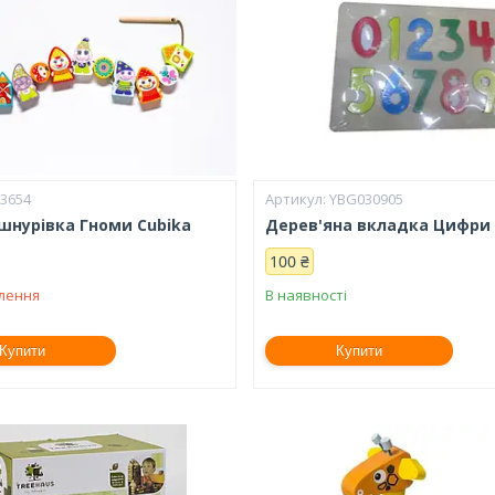
13654
YBG030905
шнурівка Гноми Cubika
Дерев'яна вкладка Цифри
100 ₴
влення
В наявності
Купити
Купити