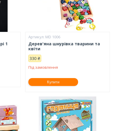
MD 1006
рі 1
Дерев'яна шнурівка тварини та
квіти
330 ₴
Під замовлення
Купити