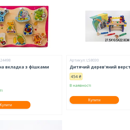
B24498
LS8030
на вкладка з фішками
Дитячий дерев'яний верс
и
454 ₴
В наявності
ті
Купити
Купити