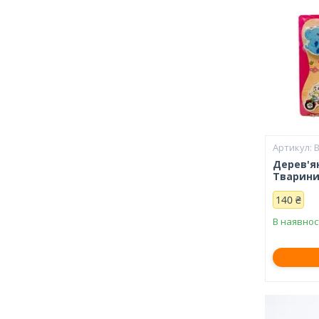
Дерев'я
Тварин
140 ₴
В наявнос