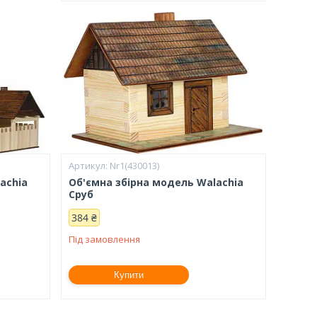
Nr1(430013)
achia
Об'ємна збірна модель Walachia
Сруб
384 ₴
Під замовлення
Купити