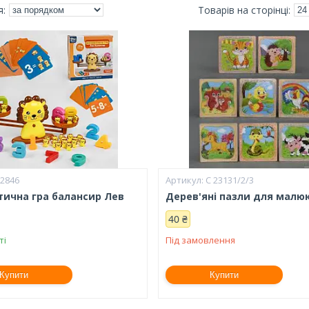
32846
С 23131/2/3
ична гра балансир Лев
Дерев'яні пазли для малюк
40 ₴
ті
Під замовлення
Купити
Купити