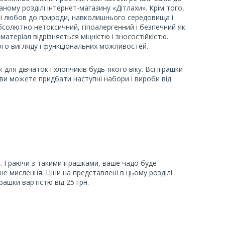
ному розділі інтернет-магазину «Дітлахи». Крім того,
ні любов до природи, навколишнього середовища і
бсолютно нетоксичний, гіпоалергенний і безпечний як
атеріал відрізняється міцністю і зносостійкістю.
ього вигляду і функціональних можливостей.
для дівчаток і хлопчиків будь-якого віку. Всі іграшки
 ви можете придбати наступні набори і вироби від
. Граючи з такими іграшками, ваше чадо буде
не мислення. Ціни на представлені в цьому розділі
ашки вартістю від 25 грн.