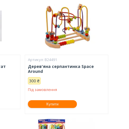
B24491
тат
Дерев'яна серпантинка Space
Around
300 ₴
Під замовлення
Купити