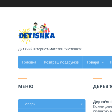
Дитячий інтернет-магазин "Детишка"
Головна
Розіграш подарунків
Товари
П
ДЕРЕВ'
Дерев'яні
Товари
Кожен день
іграшкою а