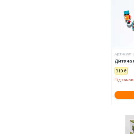
Дитяча 
310 ₴
Під замо