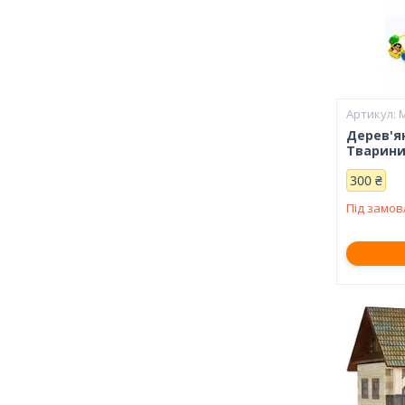
Дерев'я
Тварин
300 ₴
Під замо