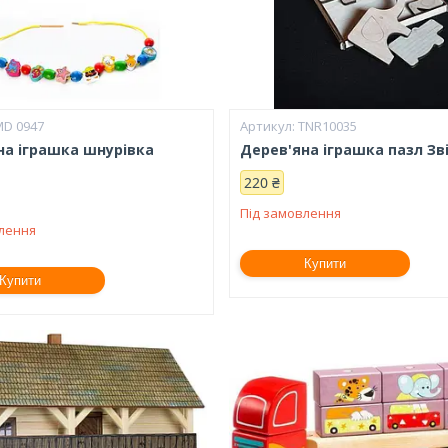
MD 0947
TNR10035
на іграшка шнурівка
Дерев'яна іграшка пазл Зві
и
220 ₴
Під замовлення
влення
Купити
Купити