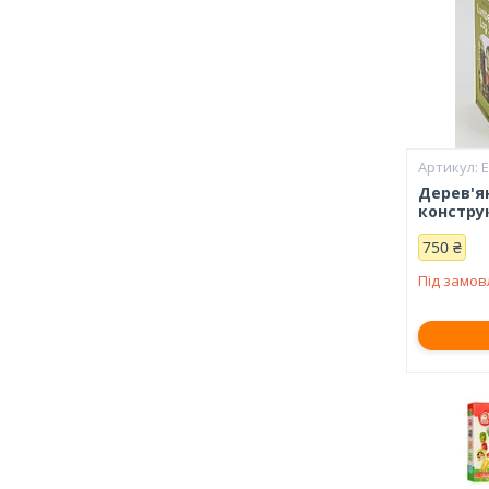
Е
Дерев'я
констру
750 ₴
Під замо