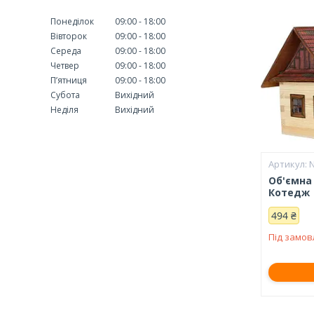
Понеділок
09:00
18:00
Вівторок
09:00
18:00
Середа
09:00
18:00
Четвер
09:00
18:00
Пʼятниця
09:00
18:00
Субота
Вихідний
Неділя
Вихідний
N
Об'ємна
Котедж
494 ₴
Під замо