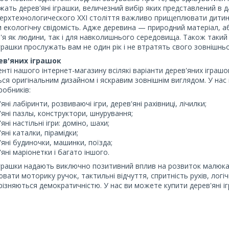
жать дерев'яні іграшки, величезний вибір яких представлений в да
верхтехнологического ХХІ століття важливо прищеплювати дити
 екологічну свідомість. Адже деревина — природний матеріал, а
'я як людини, так і для навколишнього середовища. Також такий м
іграшки прослужать вам не один рік і не втратять свого зовнішн
ев'яних іграшок
нті нашого інтернет-магазину всілякі варіанти дерев'яних іграшок 
ься оригінальним дизайном і яскравим зовнішнім виглядом. У нас
робників:
яні лабіринти, розвиваючі ігри, дерев'яні рахівниці, лічилки;
'яні пазлы, конструктори, шнурування;
яні настільні ігри: доміно, шахи;
яні каталки, пірамідки;
'яні будиночки, машинки, поїзда;
'яні маріонетки і багато іншого.
іграшки надають виключно позитивний вплив на розвиток малюка
вати моторику ручок, тактильні відчуття, спритність рухів, логіч
різняються демократичністю. У нас ви можете купити дерев'яні ігр