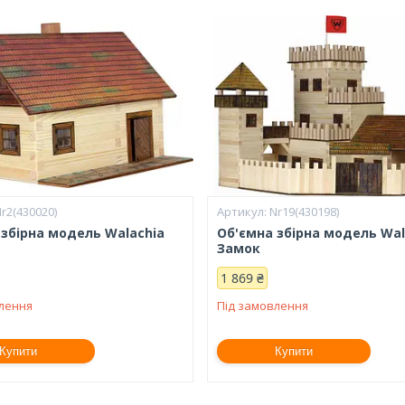
r2(430020)
Nr19(430198)
 збірна модель Walachia
Об'ємна збірна модель Wal
Замок
1 869 ₴
влення
Під замовлення
Купити
Купити