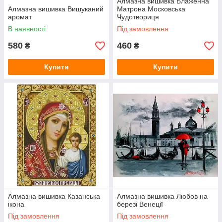
Алмазна вишивка Блаженна
Алмазна вишивка Вишуканий
Матрона Московська
аромат
Чудотвориця
В наявності
Під замовлення
580
460
₴
₴
Купити
Купити
Алмазна вишивка Казанська
Алмазна вишивка Любов на
ікона
березі Венеції
Під замовлення
Під замовлення