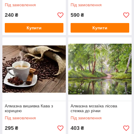
Під замовлення
Під замовлення
240
590
₴
₴
Купити
Купити
Алмазна вишивка Кава з
Алмазна мозаїка лісова
корицею
стежка до річки
Під замовлення
Під замовлення
295
403
₴
₴