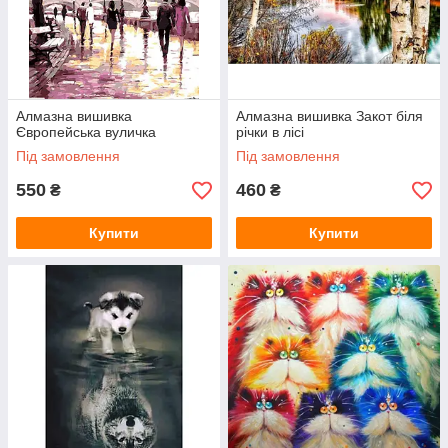
Алмазна вишивка
Алмазна вишивка Закот біля
Європейська вуличка
річки в лісі
Під замовлення
Під замовлення
550
460
₴
₴
Купити
Купити