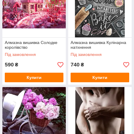
Алмазна вишивка Солодке
Алмазна вишивка Кулінарна
королівство
натхнення
Під замовлення
Під замовлення
590
740
₴
₴
Купити
Купити