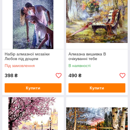
Набір алмазної мозаїки
Алмазна вишивка В
Любов під дощем
очікуванні тебе
Під замовлення
В наявності
398
490
₴
₴
Купити
Купити