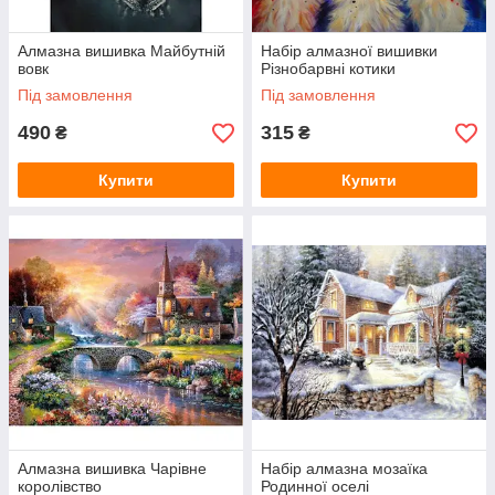
Алмазна вишивка Майбутній
Набір алмазної вишивки
вовк
Різнобарвні котики
Під замовлення
Під замовлення
490
315
₴
₴
Купити
Купити
Алмазна вишивка Чарівне
Набір алмазна мозаїка
королівство
Родинної оселі