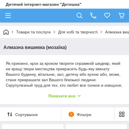
Дитячий інтернет-магазин "Детишка"
Товари та послуги
Для хобі та творчості
Алмазна виш
Алмазна вишивка (мозаїка)
Як приємно, крок за кроком творити справжній шедевр, який
не кращі твори мистецтва прикрасить будь-яку кімнату
Вашого будинку, вітальню, зал, дитячу або кухню або, може,
стане прикрашати зал Вашого близької людини.
Скрупулезный труд для тех, кто любит все тонкое и изящное,
изысканное и блестящее выльется в чудесную картину на
Показати все
самую разную тематику ассортимент тематик картин и
цветовой гаммы их выполнения так велик, что Вы без труда
найдете именно то сочетание, которое станет идеальным
для Вас, возможно Вы будете выбирать по цвету или по
Сортування
0
Фільтри
стилю, или по размеру своей стены, на которую
запланировали повесить готовую картину). Так само,