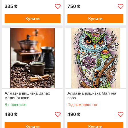
335
750
₴
₴
Купити
Купити
Алмазна вишивка Запах
Алмазна вишивка Магічна
меленої кави
сова
В наявності
Під замовлення
480
490
₴
₴
Купити
Купити