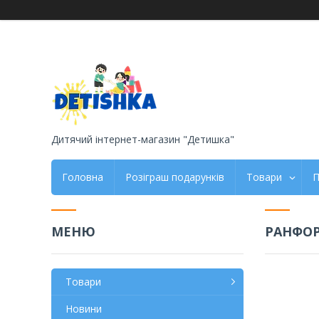
Дитячий інтернет-магазин "Детишка"
Головна
Розіграш подарунків
Товари
П
РАНФОР
Товари
Новини