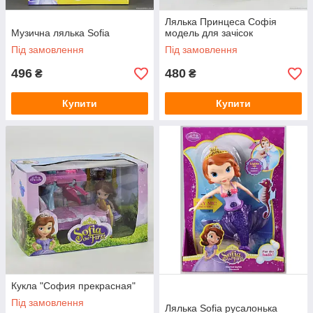
Лялька Принцеса Софія
Музична лялька Sofia
модель для зачісок
Під замовлення
Під замовлення
496
480
₴
₴
Купити
Купити
Кукла "София прекрасная"
Під замовлення
Лялька Sofia русалонька