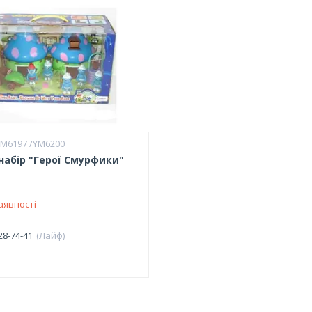
YM6197 /YM6200
набір "Герої Смурфики"
аявності
28-74-41
Лайф