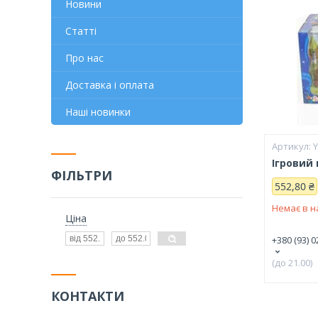
Новини
Статті
Про нас
Доставка і оплата
Наші новинки
Ігровий 
ФІЛЬТРИ
552,80 ₴
Немає в н
Ціна
+380 (93) 0
(до 21.00)
КОНТАКТИ