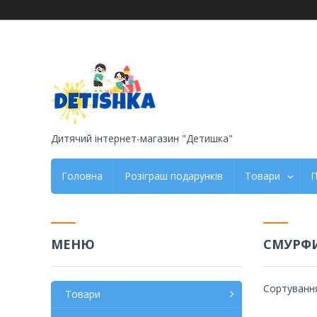
Дитячий інтернет-магазин "Детишка"
Головна
Розіграш подарунків
Товари
П
СМУРФ
Товари