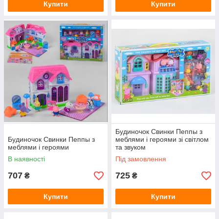
Купити
Купити
Будиночок Свинки Пеппы з
Будиночок Свинки Пеппы з
меблями і героями зі світлом
меблями і героями
та звуком
В наявності
Під замовлення
707
725
₴
₴
Купити
Купити