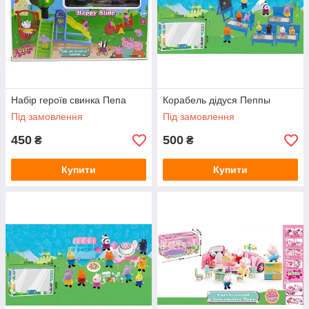
Набір героїв свинка Пепа
Корабель дідуся Пеппы
Під замовлення
Під замовлення
450
500
₴
₴
Купити
Купити