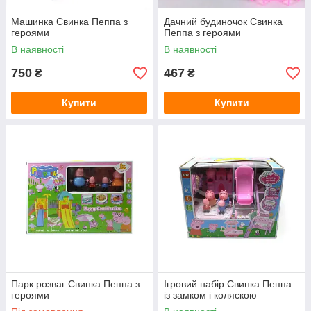
Машинка Свинка Пеппа з
Дачний будиночок Свинка
героями
Пеппа з героями
В наявності
В наявності
750
467
₴
₴
Купити
Купити
Парк розваг Свинка Пеппа з
Ігровий набір Свинка Пеппа
героями
із замком і коляскою