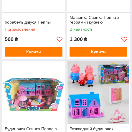
Машинка Свинка Пеппа з
Корабель дідуся Пеппы
героями і кухнею
Під замовлення
В наявності
500
1 300
₴
₴
Купити
Купити
Будиночок Свинка Пеппа з
Розкладний будиночок