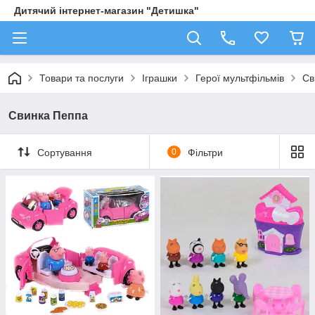
Дитячий інтернет-магазин "Детишка"
Товари та послуги
Іграшки
Герої мультфільмів
Св
Свинка Пеппа
Сортування
0
Фільтри