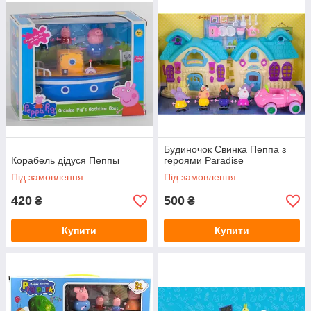
Будиночок Свинка Пеппа з
Корабель дідуся Пеппы
героями Paradise
Під замовлення
Під замовлення
420
500
₴
₴
Купити
Купити