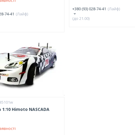
аявності
+380 (93) 028-74-41
Лайф
28-74-41
Лайф
(до 21.00)
HI5101w
 1:10 Himoto NASCADA
аявності