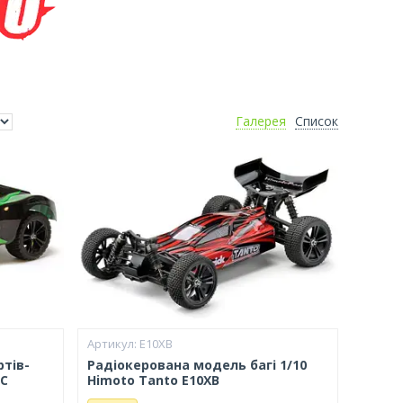
Галерея
Список
E10XB
тів-
Радіокерована модель багі 1/10
SC
Himoto Tanto E10XB