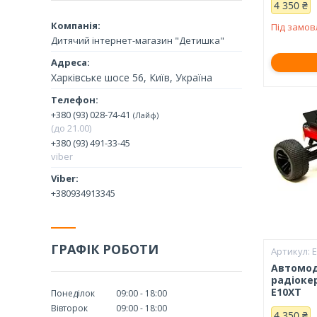
4 350 ₴
Під замо
Дитячий інтернет-магазин "Детишка"
Харківське шосе 56, Київ, Україна
+380 (93) 028-74-41
Лайф
(до 21.00)
+380 (93) 491-33-45
viber
+380934913345
ГРАФІК РОБОТИ
Автомод
радіоке
E10XT
Понеділок
09:00
18:00
Вівторок
09:00
18:00
4 350 ₴