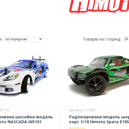
I5101
E10SC
рована шосейна модель
Радіокерована модель шор
oto NASCADA HI5101
корс 1/10 Himoto Spata E10