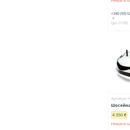
Немає в н
+380 (93) 0
(до 21.00)
Шосейна
4 350 ₴
Немає в н