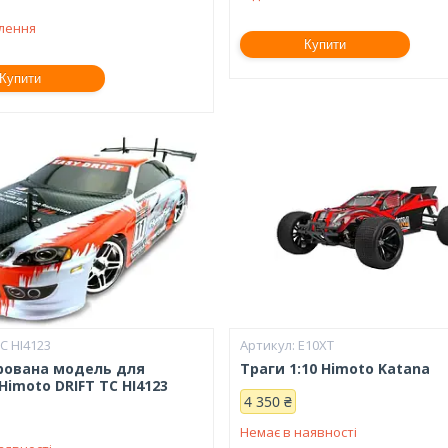
влення
Купити
Купити
C HI4123
E10XT
рована модель для
Траги 1:10 Himoto Katana
imoto DRIFT TC HI4123
4 350 ₴
Немає в наявності