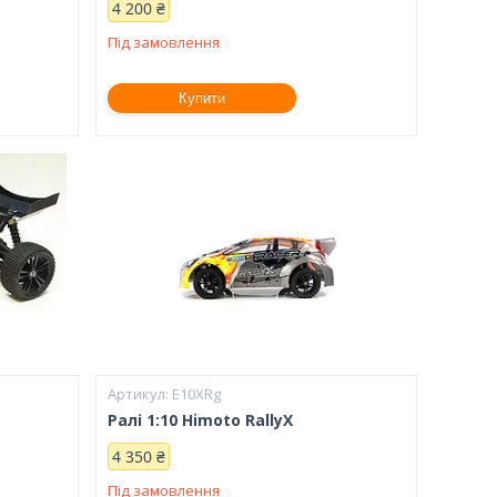
4 200 ₴
Під замовлення
Купити
E10XRg
Ралі 1:10 Himoto RallyX
4 350 ₴
Під замовлення