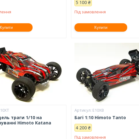
5 100 ₴
влення
Під замовлення
Купити
Купити
E10XT
E10XB
ель траги 1/10 на
Багі 1:10 Himoto Tanto
руванні Himoto Katana
4 200 ₴
Під замовлення