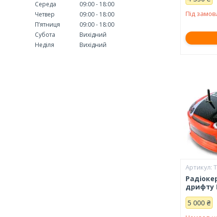
Середа
09:00
18:00
Під замо
Четвер
09:00
18:00
Пʼятниця
09:00
18:00
Субота
Вихідний
Неділя
Вихідний
T
Радіоке
дрифту H
5 000 ₴