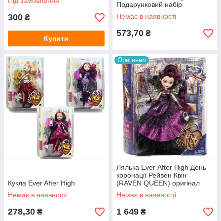
Під замовлення
Подарунковий набір
300
Немає в наявності
₴
573,70
₴
Купити
Оригинал
Лялька Еver Аfter High День
коронації Рейвен Квін
Кукла Ever After High
(RAVEN QUEEN) оригінал
Немає в наявності
Немає в наявності
278,30
1 649
₴
₴