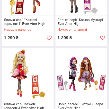
Лялька серії "Казкові
Лялька серії "Казкові бунтарі"
королевічі" Ever After High
Ever After High
Немає в наявності
Немає в наявності
1 299
1 299
₴
₴
Лялька серії Казкові
Набір ляльок "Сістри О'Хара"
королевічі Ever After High
Ever After High