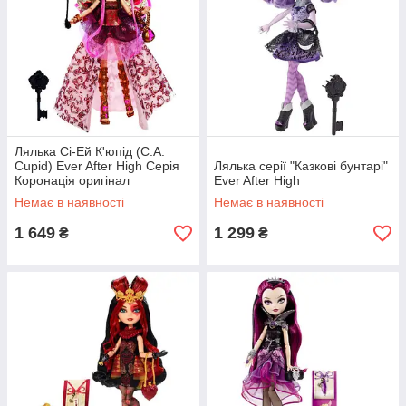
Лялька Сі-Ей К'юпід (C.A.
Cupid) Ever After High Серія
Лялька серії "Казкові бунтарі"
Коронація оригінал
Ever After High
Немає в наявності
Немає в наявності
1 649
1 299
₴
₴