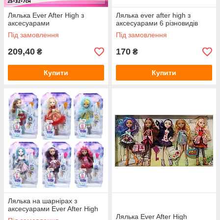
Лялька Ever After High з
Лялька ever after high з
аксесуарами
аксесуарами 6 різновидів
Під замовлення
Під замовлення
209,40
170
₴
₴
Купити
Купити
Лялька на шарнірах з
аксесуарами Ever After High
Лялька Ever After High