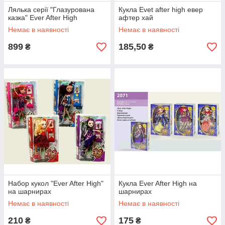
Лялька серії "Глазурована
Кукла Evet after high евер
казка" Ever After High
афтер хай
Немає в наявності
Немає в наявності
899
185,50
₴
₴
Набор кукол "Ever After High"
Кукла Ever After High на
на шарнирах
шарнирах
Немає в наявності
Немає в наявності
210
175
₴
₴