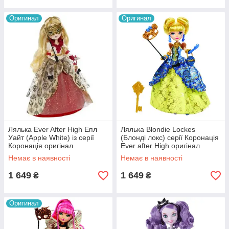
Оригинал
Оригинал
Лялька Ever After High Епл
Лялька Blondie Lockes
Уайт (Apple White) із серії
(Блонді локс) серії Коронація
Коронація оригінал
Ever after High оригінал
Немає в наявності
Немає в наявності
1 649
1 649
₴
₴
Оригинал