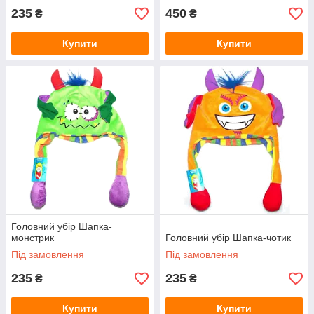
235
450
₴
₴
Купити
Купити
Головний убір Шапка-
монстрик
Головний убір Шапка-чотик
Під замовлення
Під замовлення
235
235
₴
₴
Купити
Купити