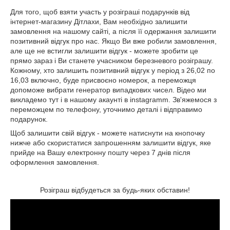
Для того, щоб взяти участь у розіграші подарунків від
інтернет-магазину Дітлахи, Вам необхідно залишити
замовлення на нашому сайті, а після її одержання залишити
позитивний відгук про нас. Якщо Ви вже робили замовлення,
але ще не встигли залишити відгук - можете зробити це
прямо зараз і Ви станете учасником березневого розіграшу.
Кожному, хто залишить позитивний відгук у період з 26,02 по
16,03 включно, буде присвоєно номерок, а переможця
допоможе вибрати генератор випадкових чисел. Відео ми
викладемо тут і в нашому акаунті в instagramm. Зв'яжемося з
переможцем по телефону, уточнимо деталі і відправимо
подарунок.
Щоб залишити свій відгук - можете натиснути на кнопочку
нижче або скористатися запрошенням залишити відгук, яке
прийде на Вашу електронну пошту через 7 днів після
оформлення замовлення.
Розіграш відбудеться за будь-яких обставин!