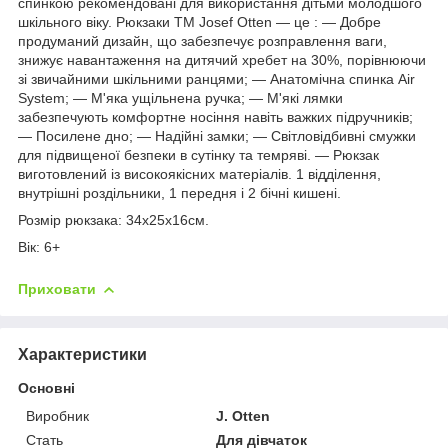
спинкою рекомендовані для використання дітьми молодшого
шкільного віку. Рюкзаки ТМ Josef Otten — це : ― Добре
продуманий дизайн, що забезпечує розправлення ваги,
знижує навантаження на дитячий хребет на 30%, порівнюючи
зі звичайними шкільними ранцями; — Анатомічна спинка Air
System; ― М'яка ущільнена ручка; ― М'які лямки
забезпечують комфортне носіння навіть важких підручників;
― Посилене дно; ― Надійні замки; ― Світловідбивні смужки
для підвищеної безпеки в сутінку та темряві. ― Рюкзак
виготовлений із високоякісних матеріалів. 1 відділення,
внутрішні роздільники, 1 передня і 2 бічні кишені.
Розмір рюкзака: 34x25x16см.
Вік: 6+
Приховати
Характеристики
Основні
Виробник
J. Otten
Стать
Для дівчаток