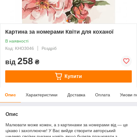
Картина за номерами Квіти для коханої
В наявності
Код: KHO3046
Роздріб
258
від
₴
Купити
Опис
Характеристики
Доставка
Оплата
Умови п
Опис
Малювати може кожен, а з картинами за номерами від — це
цікаво і захоплююче! У Вас вийде створити авторський
шедевр своїми руками навіть якщо будете працювати з