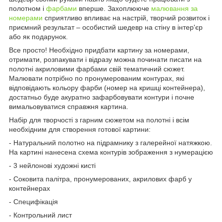
полотном і
фарбами
вперше. Захоплююче
малювання за
номерами
сприятливо впливає на настрій, творчий розвиток і
приємний результат – особистий шедевр на стіну в інтер'єр
або як подарунок.
Все просто! Необхідно придбати картину за номерами,
отримати, розпакувати і відразу можна починати писати на
полотні акриловими фарбами свій тематичний сюжет.
Малювати потрібно по пронумерованим контурах, які
відповідають кольору фарби (номер на кришці контейнера),
достатньо буде акуратно зафарбовувати контури і почне
вимальовуватися справжня картина.
Набір для творчості з гарним сюжетом на полотні і всім
необхідним для створення готової картини:
- Натуральний полотно на підрамнику з галерейної натяжкою.
На картині нанесена схема контурів зображення з нумерацією
- 3 нейлонові художні кисті
- Соковита палітра, пронумерованих, акрилових фарб у
контейнерах
- Специфікація
- Контрольний лист