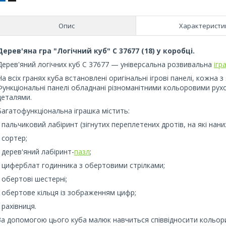
Опис
Характеристи
Дерев'яна гра "Логічний куб" C 37677 (18) у коробці.
Дерев'яний логічних куб С 37677 — універсальна розвивальна
ігр
На всіх гранях куба встановлені оригінальні ігрові панелі, кожна
Функціональні панелі обладнані різноманітними кольоровими ру
деталями.
Багатофункціональна іграшка містить:
• пальчиковий лабіринт (зігнутих переплетених дротів, на які нани
• сортер;
• дерев'яний лабіринт-
пазл
;
• циферблат годинника з обертовими стрілками;
• обертові шестерні;
• обертове кільця із зображенням цифр;
• рахівниця.
За допомогою цього куба малюк навчиться співвідносити кольори