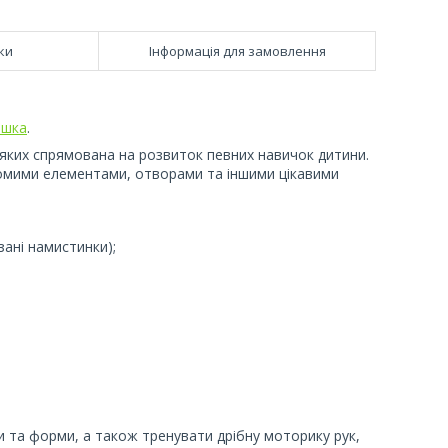
ки
Інформація для замовлення
ашка
.
 з яких спрямована на розвиток певних навичок дитини.
хомими елементами, отворами та іншими цікавими
зані намистинки);
 та форми, а також тренувати дрібну моторику рук,