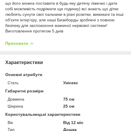
що його можна поставити в будь-яку дитячу ліжечко і дати
собі можливість подрімати ще годинку) всі знають що дітки
люблять сунути свої пальчики в різні розетки, вимикачі та інші
об'єкти інтер'єру, але наші Бизиборды зроблені з повною
безпеку для заспокоєння маминої нервової системи!
Виготовлення протягом 5 днів
Приховати
Характеристики
Основні атрибути
Стать
Унісекс
Габаритні розміри
Довжина
75 см
Ширина
25 см
Користувальницькі характеристики
Вік
Від 12 міс
Тип
Дошка