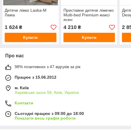
Дитяче ліжко Laska-M
Приставне дитяче ліжечко
Дит
Лама
Multi-bed Premium максі
Desi
ясен
1 624
4 210
2 8
₴
₴
Купити
Купити
Про нас
98% позитивних з 47 відгуків за рік
Працює з 15.06.2012
м. Київ
Харківське шосе 56, Київ, Україна
Контакти
Сьогодні працює з 09:00 до 18:00
Показати весь графік роботи