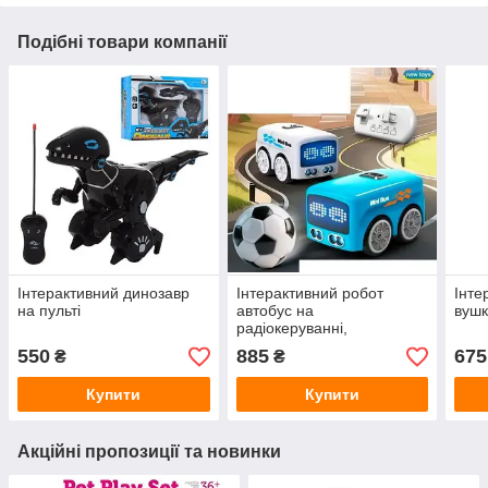
Подібні товари компанії
Інтерактивний динозавр
Інтерактивний робот
Інте
на пульті
автобус на
вушк
радіокеруванні,
сенсорному керуванні та з
550
885
675
₴
₴
індукцією
Купити
Купити
Акційні пропозиції та новинки