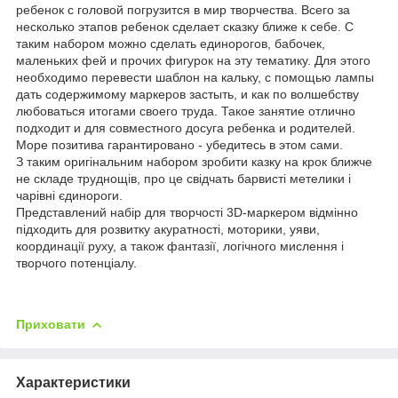
ребенок с головой погрузится в мир творчества. Всего за
несколько этапов ребенок сделает сказку ближе к себе. С
таким набором можно сделать единорогов, бабочек,
маленьких фей и прочих фигурок на эту тематику. Для этого
необходимо перевести шаблон на кальку, с помощью лампы
дать содержимому маркеров застыть, и как по волшебству
любоваться итогами своего труда. Такое занятие отлично
подходит и для совместного досуга ребенка и родителей.
Море позитива гарантировано - убедитесь в этом сами.
З таким оригінальним набором зробити казку на крок ближче
не складе труднощів, про це свідчать барвисті метелики і
чарівні єдинороги.
Представлений набір для творчості 3D-маркером відмінно
підходить для розвитку акуратності, моторики, уяви,
координації руху, а також фантазії, логічного мислення і
творчого потенціалу.
Приховати
Характеристики