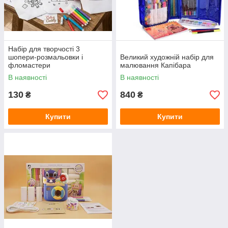
Набір для творчості 3
шопери-розмальовки і
Великий художній набір для
фломастери
малювання Капібара
В наявності
В наявності
130
840
₴
₴
Купити
Купити