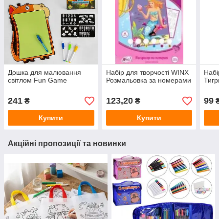
Дошка для малювання
Набір для творчості WINX
Набі
світлом Fun Game
Розмальовка за номерами
Тигр
241
123,20
99
₴
₴
Купити
Купити
Акційні пропозиції та новинки