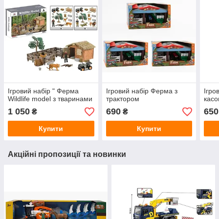
Ігровий набір " Ферма
Ігровий набір Ферма з
Ігро
Wildlife model з тваринами
трактором
касо
1 050
690
650
₴
₴
Купити
Купити
Акційні пропозиції та новинки