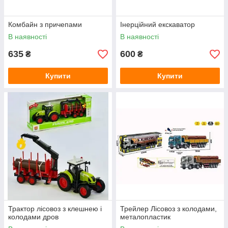
Комбайн з причепами
Інерційний екскаватор
В наявності
В наявності
635
600
₴
₴
Купити
Купити
Трактор лісовоз з клешнею і
Трейлер Лісовоз з колодами,
колодами дров
металопластик