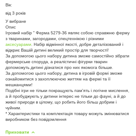
Вік:
від 3 років
У вибране
Опис
Ігровий набір " Ферма 5279-36 являє собою справжню ферму
з тваринами, загородами, спецтехнікою і різними
аксесуарами
. Набір відмінної якості, добре деталізований і
відкриє Вашій дитині великий простір для творчості!
За допомогою цього набору дитина зможе самостійно зібрати
фермерське споруда, а реалістичні фігурки тварин
допоможуть дитині дізнатися про них якомога більше.
За допомогою цього набору, дитина в ігровій формі зможе
ознайомитися з захоплюючою життям на фермі та її
мешканцями!
Подібні ігри не тільки покращують пам'ять і логічне мислення,
а й пробуджують у дитини інтерес не тільки до фауні, а й до
живої природи в цілому, що робить його більш добрим і
чуйним.
* Характеристики та комплектація товару можуть змінюватися
виробником без повідомлення
Приховати