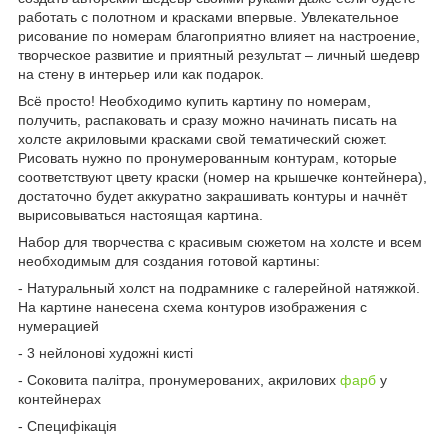
работать с полотном и красками впервые. Увлекательное
рисование по номерам благоприятно влияет на настроение,
творческое развитие и приятный результат – личный шедевр
на стену в интерьер или как подарок.
Всё просто! Необходимо купить картину по номерам,
получить, распаковать и сразу можно начинать писать на
холсте акриловыми красками свой тематический сюжет.
Рисовать нужно по пронумерованным контурам, которые
соответствуют цвету краски (номер на крышечке контейнера),
достаточно будет аккуратно закрашивать контуры и начнёт
вырисовываться настоящая картина.
Набор для творчества с красивым сюжетом на холсте и всем
необходимым для создания готовой картины:
- Натуральный холст на подрамнике с галерейной натяжкой.
На картине нанесена схема контуров изображения с
нумерацией
- 3 нейлонові художні кисті
- Соковита палітра, пронумерованих, акрилових
фарб
у
контейнерах
- Специфікація