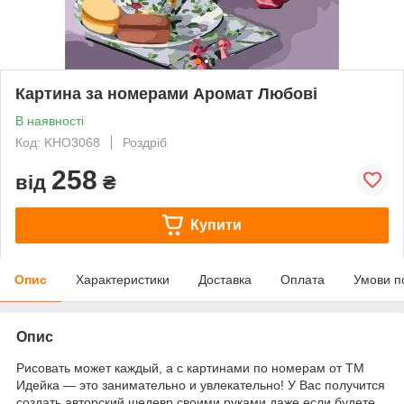
Картина за номерами Аромат Любові
В наявності
Код: KHO3068
Роздріб
258
від
₴
Купити
Опис
Характеристики
Доставка
Оплата
Умови п
Опис
Рисовать может каждый, а с картинами по номерам от ТМ
Идейка — это занимательно и увлекательно! У Вас получится
создать авторский шедевр своими руками даже если будете