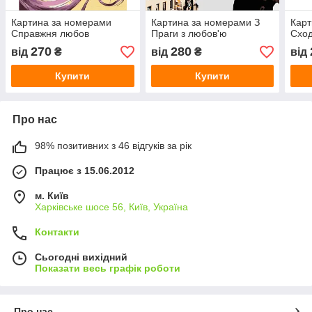
Картина за номерами
Картина за номерами З
Карт
Справжня любов
Праги з любов'ю
Сход
270
280
від
₴
від
₴
від
Купити
Купити
Про нас
98% позитивних з 46 відгуків за рік
Працює з 15.06.2012
м. Київ
Харківське шосе 56, Київ, Україна
Контакти
Сьогодні вихідний
Показати весь графік роботи
Про нас