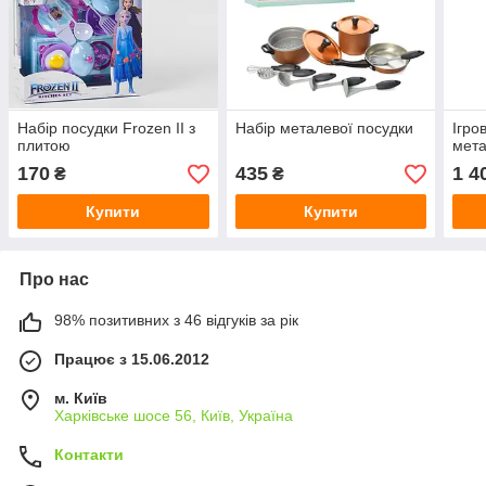
Набір посудки Frozen II з
Набір металевої посудки
Ігро
плитою
мета
170
435
1 4
₴
₴
Купити
Купити
Про нас
98% позитивних з 46 відгуків за рік
Працює з 15.06.2012
м. Київ
Харківське шосе 56, Київ, Україна
Контакти