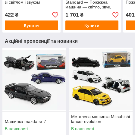
зі світлом і звуком
Standard — Пожежна
Пож
машина — світло, звук,
водяна помпа
422
1 701
401
₴
₴
Купити
Купити
Акційні пропозиції та новинки
Металева машинка Mitsubishi
Машинка mazda rx-7
lancer evolution
В наявності
В наявності