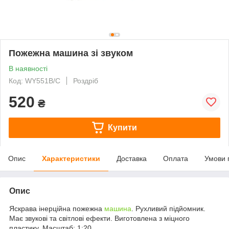
Пожежна машина зі звуком
В наявності
Код: WY551B/C
Роздріб
520
₴
Купити
Опис
Характеристики
Доставка
Оплата
Умови 
Опис
Яскрава інерційна пожежна
машина
. Рухливий підйомник.
Має звукові та світлові ефекти. Виготовлена з міцного
пластику. Масштаб: 1:20.