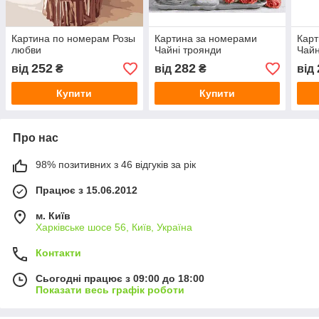
Картина по номерам Розы
Картина за номерами
Карт
любви
Чайні троянди
Чай
252
282
від
₴
від
₴
від
Купити
Купити
Про нас
98% позитивних з 46 відгуків за рік
Працює з 15.06.2012
м. Київ
Харківське шосе 56, Київ, Україна
Контакти
Сьогодні працює з 09:00 до 18:00
Показати весь графік роботи