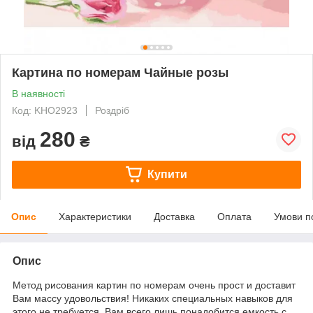
Картина по номерам Чайные розы
В наявності
Код: KHO2923
Роздріб
280
від
₴
Купити
Опис
Характеристики
Доставка
Оплата
Умови п
Опис
Метод рисования картин по номерам очень прост и доставит
Вам массу удовольствия! Никаких специальных навыков для
этого не требуется. Вам всего лишь понадобится емкость с