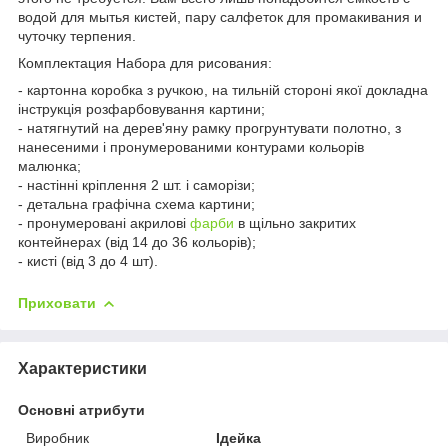
водой для мытья кистей, пару салфеток для промакивания и
чуточку терпения.
Комплектация Набора для рисования:
- картонна коробка з ручкою, на тильній стороні якої докладна
інструкція розфарбовування картини;
- натягнутий на дерев'яну рамку прогрунтувати полотно, з
нанесеними і пронумерованими контурами кольорів
малюнка;
- настінні кріплення 2 шт. і саморізи;
- детальна графічна схема картини;
- пронумеровані акрилові
фарби
в щільно закритих
контейнерах (від 14 до 36 кольорів);
- кисті (від 3 до 4 шт).
Приховати
Характеристики
Основні атрибути
Виробник
Ідейка