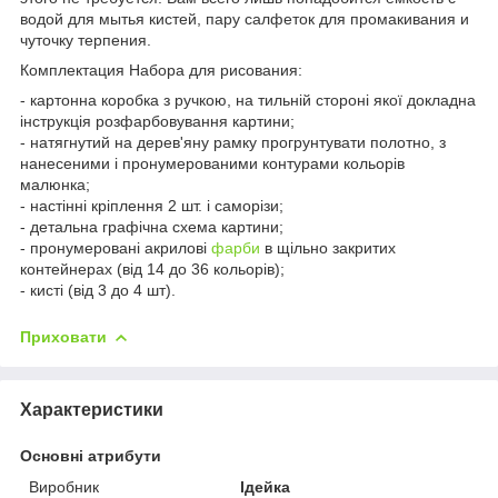
водой для мытья кистей, пару салфеток для промакивания и
чуточку терпения.
Комплектация Набора для рисования:
- картонна коробка з ручкою, на тильній стороні якої докладна
інструкція розфарбовування картини;
- натягнутий на дерев'яну рамку прогрунтувати полотно, з
нанесеними і пронумерованими контурами кольорів
малюнка;
- настінні кріплення 2 шт. і саморізи;
- детальна графічна схема картини;
- пронумеровані акрилові
фарби
в щільно закритих
контейнерах (від 14 до 36 кольорів);
- кисті (від 3 до 4 шт).
Приховати
Характеристики
Основні атрибути
Виробник
Ідейка