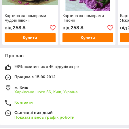
Картина за номерами
Картина за номерами
Карт
Чудові півонії
Півонії
Яскр
258
258
від
₴
від
₴
від
Купити
Купити
Про нас
98% позитивних з 46 відгуків за рік
Працює з 15.06.2012
м. Київ
Харківське шосе 56, Київ, Україна
Контакти
Сьогодні вихідний
Показати весь графік роботи