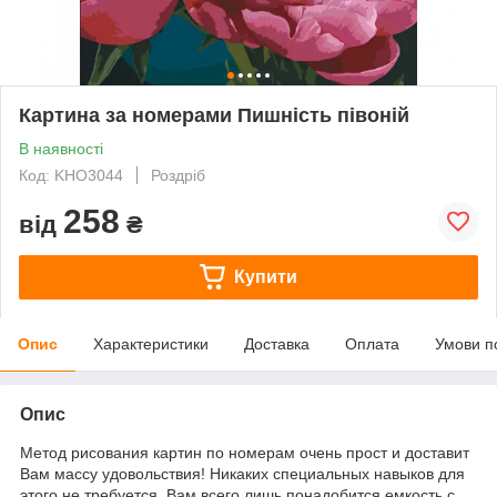
Картина за номерами Пишність півоній
В наявності
Код: KHO3044
Роздріб
258
від
₴
Купити
Опис
Характеристики
Доставка
Оплата
Умови п
Опис
Метод рисования картин по номерам очень прост и доставит
Вам массу удовольствия! Никаких специальных навыков для
этого не требуется. Вам всего лишь понадобится емкость с