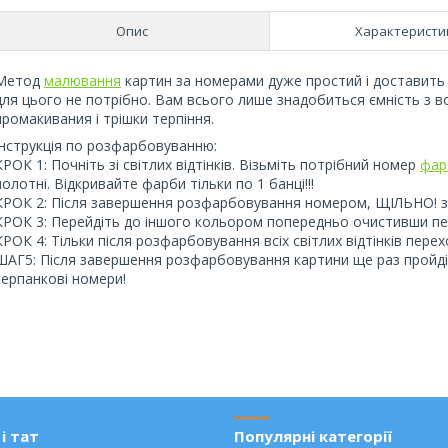
Опис
Характеристи
Метод
малювання
картин за номерами дуже простий і доставить 
для цього не потрібно. Вам всього лише знадобиться ємність з в
промакивания і трішки терпіння.
Інструкція по розфарбовуванню:
КРОК 1: Почніть зі світлих відтінків. Візьміть потрібний номер
фар
полотні. Відкривайте фарби тільки по 1 банці!!!
КРОК 2: Після завершення розфарбовування номером, ЩІЛЬНО! з
КРОК 3: Перейдіть до іншого кольором попередньо очистивши пенз
КРОК 4: Тільки після розфарбовування всіх світлих відтінків пер
ШАГ5: Після завершення розфарбовування картини ще раз пройдіт
серпанкові номери!
і тат
Популярні категорії