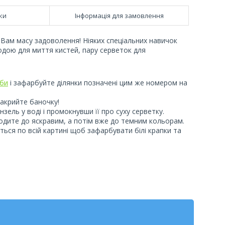
ки
Інформація для замовлення
Вам масу задоволення! Ніяких спеціальних навичок
одою для миття кистей, пару серветок для
би
і зафарбуйте ділянки позначені цим же номером на
акрийте баночку!
ель у воді і промокнувши її про суху серветку.
еходите до яскравим, а потім вже до темним кольорам.
ься по всій картині щоб зафарбувати білі крапки та