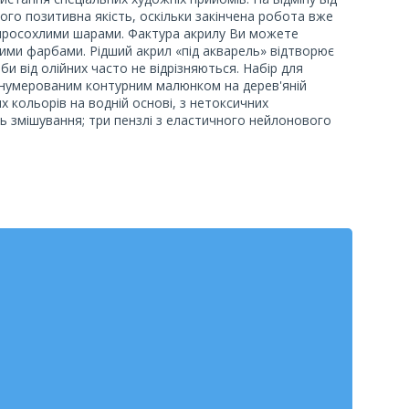
ого позитивна якість, оскільки закінчена робота вже
 просохлими шарами. Фактура акрилу Ви можете
ими фарбами. Рідший акрил «під акварель» відтворює
рби від олійних часто не відрізняються. Набір для
онумерованим контурним малюнком на дерев'яній
 кольорів на водній основі, з нетоксичних
ть змішування; три пензлі з еластичного нейлонового