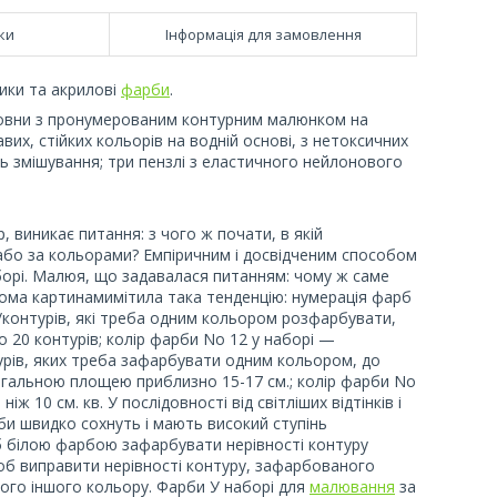
ки
Інформація для замовлення
лики та акрилові
фарби
.
вовни з пронумерованим контурним малюнком на
их, стійких кольорів на водній основі, з нетоксичних
ть змішування; три пензлі з еластичного нейлонового
 виникає питання: з чого ж почати, в якій
бо за кольорами? Емпіричним і досвідченим способом
аборі. Малюя, що задавалася питанням: чому ж саме
кома картинамимітила така тенденцію: нумерація фарб
/контурів, які треба одним кольором розфарбувати,
 20 контурів; колір фарби No 12 у наборі —
турів, яких треба зафарбувати одним кольором, до
загальною площею приблизно 15-17 см.; колір фарби No
 10 см. кв. У послідовності від світліших відтінків і
би швидко сохнуть і мають високий ступінь
б білою фарбою зафарбувати нерівності контуру
щоб виправити нерівності контуру, зафарбованого
ого іншого кольору. Фарби У наборі для
малювання
за