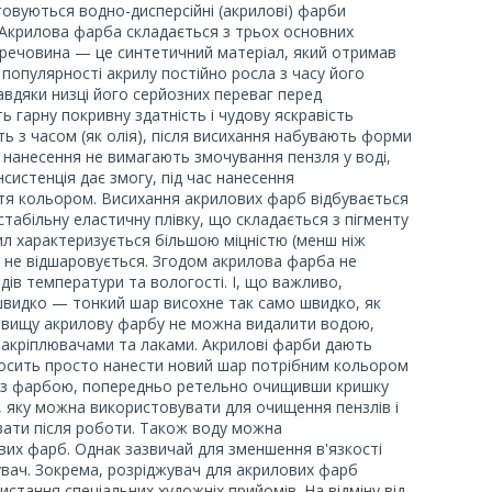
товуються водно-дисперсійні (акрилові) фарби
. Акрилова фарба складається з трьох основних
а речовина — це синтетичний матеріал, який отримав
 популярності акрилу постійно росла з часу його
авдяки низці його серйозних переваг перед
 гарну покривну здатність і чудову яскравість
ть з часом (як олія), після висихання набувають форми
 нанесення не вимагають змочування пензля у воді,
систенція дає змогу, під час нанесення
ття кольором. Висихання акрилових фарб відбувається
табільну еластичну плівку, що складається з пігменту
рил характеризується більшою міцністю (менш ніж
я не відшаровується. Згодом акрилова фарба не
ів температури та вологості. І, що важливо,
швидко — тонкий шар висохне так само швидко, як
айвищу акрилову фарбу не можна видалити водою,
 закріплювачами та лаками. Акрилові фарби дають
Досить просто нанести новий шар потрібним кольором
ь із фарбою, попередньо ретельно очищивши кришку
, яку можна використовувати для очищення пензлів і
ивати після роботи. Також воду можна
вих фарб. Однак зазвичай для зменшення в'язкості
вач. Зокрема, розріджувач для акрилових фарб
стання спеціальних художніх прийомів. На відміну від