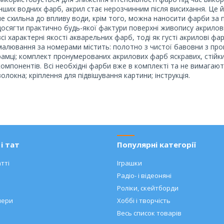
інших водних фарб, акрил стає нерозчинним після висихання. Це й
не схильна до впливу води, крім того, можна наносити фарби за
досягти практично будь-якої фактури поверхні живопису акрилов
всі характерні якості акварельних фарб, тоді як густі акрилові фа
малювання за номерами містить: полотно з чистої бавовни з пр
рамці; комплект пронумерованих акрилових фарб яскравих, стійких
компонентів. Всі необхідні фарби вже в комплекті та не вимагаю
волокна; кріплення для підвішування картини; інструкція.
і тат
Популярні категорії
тті
Іграшки
Радіо- і відеоняні
Роліки, скейтборди
нери
Хоббі і творчість
Весь список товарів