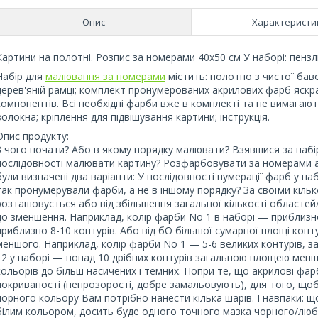
Опис
Характеристи
Картини на полотні. Розпис за номерами 40х50 см У наборі: пенз
Набір для
малювання за номерами
містить: полотно з чистої ба
дерев'яній рамці; комплект пронумерованих акрилових фарб яскрав
компонентів. Всі необхідні фарби вже в комплекті та не вимагаю
волокна; кріплення для підвішування картини; інструкція.
Опис продукту:
З чого почати? Або в якому порядку малювати? Взявшися за набір,
послідовності малювати картину? Розфарбовувати за номерами а
були визначені два варіанти: У послідовності нумерації фарб у н
так пронумерували фарби, а не в іншому порядку? За своїми кіль
розташовується або від збільшення загальної кількості областей
до зменшення. Наприклад, колір фарби No 1 в наборі — приблизно
приблизно 8-10 контурів. Або від бО більшої сумарної площі кон
меншого. Наприклад, колір фарби No 1 — 5-6 великих контурів, 
12 у наборі — понад 10 дрібних контурів загальною площею менш ніж
кольорів до більш насичених і темних. Попри те, що акрилові фар
покриваності (непрозорості, добре замальовують), для того, що
чорного кольору Вам потрібно нанести кілька шарів. І навпаки: 
білим кольором, досить буде одного точного мазка чорного/люб