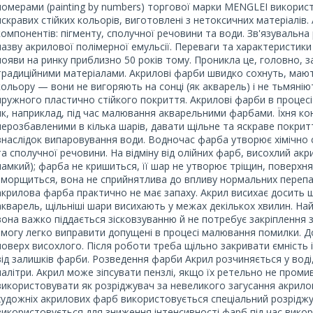
номерами (painting by numbers) торгової марки MENGLEI викорис
яскравих стійких кольорів, виготовлені з нетоксичних матеріалів
компонентів: пігменту, сполучної речовини та води. Зв'язувальн
назву акрилової полімерної емульсії. Переваги та характеристики
появи на ринку приблизно 50 років тому. Проникла це, головно, з
традиційними матеріалами. Акрилові фарби швидко сохнуть, мають
кольору — вони не вигоряють на сонці (як акварель) і не тьмянію
пружного пластично стійкого покриття. Акрилові фарби в процесі
як, наприклад, під час малювання акварельними фарбами. Їхня кон
нерозбавленими в кілька шарів, давати щільне та яскраве покри
внаслідок випаровування води. Водночас фарба утворює хімічно с
та сполучної речовини. На відміну від олійних фарб, висохлий ак
ламкий); фарба не кришиться, її шар не утворює тріщин, поверхн
зморщиться, вона не сприйнятлива до впливу нормальних перепад
акрилова фарба практично не має запаху. Акрил висихає досить 
акварель, щільніші шари висихають у межах декількох хвилин. Н
вона важко піддається зісковзуванню й не потребує закріплення
змогу легко виправити допущені в процесі малювання помилки. 
поверх висохлого. Після роботи треба щільно закривати ємніст
від залишків фарби. Розведення фарби Акрил розчиняється у воді
палітри. Акрил може зіпсувати пензлі, якщо їх ретельно не пром
використовувати як розріджувач за невеликого загусання акрило
художніх акрилових фарб використовується спеціальний розріджу
використовується для зниження інтенсивності фарб під час викори