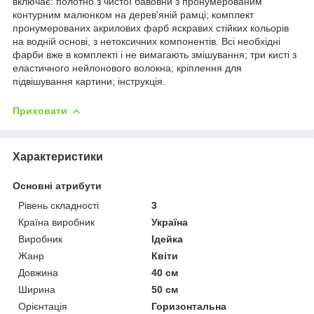
включає: полотно з чистої бавовни з пронумерованим
контурним малюнком на дерев'яній рамці; комплект
пронумерованих акрилових фарб яскравих стійких кольорів
на водній основі, з нетоксичних компонентів. Всі необхідні
фарби вже в комплекті і не вимагають змішування; три кисті з
еластичного нейлонового волокна; кріплення для
підвішування картини; інструкція.
Приховати
Характеристики
Основні атрибути
Рівень складності
3
Країна виробник
Україна
Виробник
Ідейка
Жанр
Квіти
Довжина
40 см
Ширина
50 см
Орієнтація
Горизонтальна