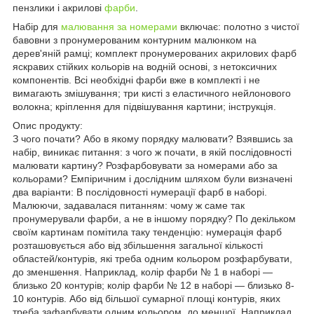
пензлики і акрилові
фарби
.
Набір для
малювання за номерами
включає: полотно з чистої
бавовни з пронумерованим контурним малюнком на
дерев'яній рамці; комплект пронумерованих акрилових фарб
яскравих стійких кольорів на водній основі, з нетоксичних
компонентів. Всі необхідні фарби вже в комплекті і не
вимагають змішування; три кисті з еластичного нейлонового
волокна; кріплення для підвішування картини; інструкція.
Опис продукту:
З чого почати? Або в якому порядку малювати? Взявшись за
набір, виникає питання: з чого ж почати, в якій послідовності
малювати картину? Розфарбовувати за номерами або за
кольорами? Емпіричним і дослідним шляхом були визначені
два варіанти: В послідовності нумерації фарб в наборі.
Малюючи, задавалася питанням: чому ж саме так
пронумерували фарби, а не в іншому порядку? По декільком
своїм картинам помітила таку тенденцію: нумерація фарб
розташовується або від збільшення загальної кількості
областей/контурів, які треба одним кольором розфарбувати,
до зменшення. Наприклад, колір фарби № 1 в наборі ―
близько 20 контурів; колір фарби № 12 в наборі ― близько 8-
10 контурів. Або від більшої сумарної площі контурів, яких
треба зафарбувати одним кольором, до меншої. Наприклад,