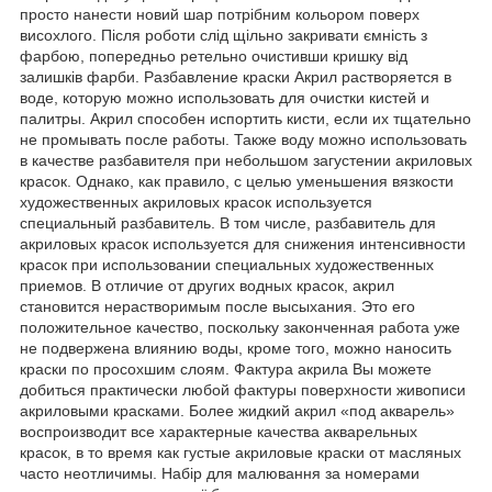
просто нанести новий шар потрібним кольором поверх
висохлого. Після роботи слід щільно закривати ємність з
фарбою, попередньо ретельно очистивши кришку від
залишків фарби. Разбавление краски Акрил растворяется в
воде, которую можно использовать для очистки кистей и
палитры. Акрил способен испортить кисти, если их тщательно
не промывать после работы. Также воду можно использовать
в качестве разбавителя при небольшом загустении акриловых
красок. Однако, как правило, с целью уменьшения вязкости
художественных акриловых красок используется
специальный разбавитель. В том числе, разбавитель для
акриловых красок используется для снижения интенсивности
красок при использовании специальных художественных
приемов. В отличие от других водных красок, акрил
становится нерастворимым после высыхания. Это его
положительное качество, поскольку законченная работа уже
не подвержена влиянию воды, кроме того, можно наносить
краски по просохшим слоям. Фактура акрила Вы можете
добиться практически любой фактуры поверхности живописи
акриловыми красками. Более жидкий акрил «под акварель»
воспроизводит все характерные качества акварельных
красок, в то время как густые акриловые краски от масляных
часто неотличимы. Набір для малювання за номерами