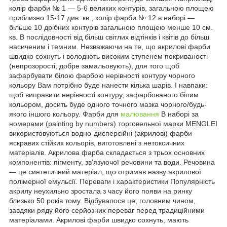
колір фарби № 1 ― 5-6 великих контурів, загальною площею
приблизно 15-17 див. кв.; колір фарби № 12 в наборі ―
більше 10 дрібних контурів загальною площею менше 10 см.
кв. В послідовності від більш світлих відтінків і квітів до більш
насиченим і темним. Незважаючи на те, що акрилові фарби
швидко сохнуть і володіють високим ступенем покриваності
(непрозорості, добре замальовують), для того щоб
зафарбувати білою фарбою нерівності контуру чорного
кольору Вам потрібно буде нанести кілька шарів. І навпаки:
щоб виправити нерівності контуру, зафарбованого білим
кольором, досить буде одного точного мазка чорного/будь-
якого іншого кольору. Фарби для
малювання
В наборі за
номерами (painting by numbers) торговельної марки MENGLEI
використовуються водно-дисперсійні (акрилові) фарби
яскравих стійких кольорів, виготовлені з нетоксичних
матеріалів. Акрилова фарба складається з трьох основних
компонентів: пігменту, зв'язуючої речовини та води. Речовина
— це синтетичний матеріал, що отримав назву акрилової
полімерної емульсії. Переваги і характеристики Популярність
акрилу неухильно зростала з часу його появи на ринку
близько 50 років тому. Відбувалося це, головним чином,
завдяки ряду його серйозних переваг перед традиційними
матеріалами. Акрилові фарби швидко сохнуть, мають