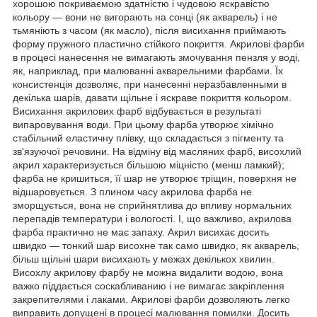
хорошою покриваємою здатністю і чудовою яскравістю
кольору — вони не вигорають на сонці (як акварель) і не
тьмяніють з часом (як масло), після висихання приймають
форму пружного пластично стійкого покриття. Акрилові фарби
в процесі нанесення не вимагають змочування пензля у воді,
як, наприклад, при малюванні акварельними фарбами. Їх
консистенція дозволяє, при нанесенні неразбавленными в
декілька шарів, давати щільне і яскраве покриття кольором.
Висихання акрилових фарб відбувається в результаті
випаровування води. При цьому фарба утворює хімічно
стабільний еластичну плівку, що складається з пігменту та
зв'язуючої речовини. На відміну від масляних фарб, висохлий
акрил характеризується більшою міцністю (менш ламкий);
фарба не кришиться, її шар не утворює тріщин, поверхня не
відшаровується. З плином часу акрилова фарба не
зморщується, вона не сприйнятлива до впливу нормальних
перепадів температури і вологості. І, що важливо, акрилова
фарба практично не має запаху. Акрил висихає досить
швидко — тонкий шар висохне так само швидко, як акварель,
більш щільні шари висихають у межах декількох хвилин.
Висохлу акрилову фарбу не можна видалити водою, вона
важко піддається соскабливанию і не вимагає закріплення
закрепителями і лаками. Акрилові фарби дозволяють легко
виправить допущені в процесі малювання помилки. Досить