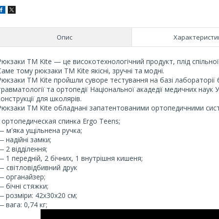
Опис
Характеристи
Рюкзаки ТМ Kite — це високотехнологічний продукт, плід спільної 
Саме тому рюкзаки ТМ Kite якісні, зручні та модні.
Рюкзаки ТМ Kite пройшли суворе тестування на базі лабораторії 
травматології та ортопедії Національної акадедії медичних наук
конструкції для школярів.
Рюкзаки TM Kite обладнані запатентованими ортопедичними систем
- ортопедическая спинка Ergo Teens;
— м'яка ущільнена ручка;
― надійні замки;
― 2 відділення;
― 1 передній, 2 бічних, 1 внутрішня кишеня;
— світловідбивний друк
― органайзер;
― бічні стяжки;
― розміри: 42х30х20 см;
― вага: 0,74 кг;