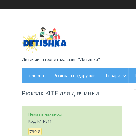
Дитячий інтернет-магазин "Детишка"
Головна
Розіграш подарунків
Товари
П
Рюкзак KITE для дівчинки
Немає в наявності
Код:
K14-811
790 ₴