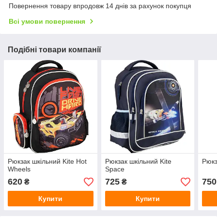
Повернення товару впродовж 14 днів за рахунок покупця
Всі умови повернення
Подібні товари компанії
Рюкзак шкільний Kite Hot
Рюкзак шкільний Kite
Рюкз
Wheels
Space
620
725
750
₴
₴
Купити
Купити