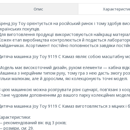
Опис
Характеристи
Бренд Joy Toy орієнтується на російський ринок і тому здобув вис
українських покупців.
Для виготовлення продукції використовуються найкращі матеріа
Кожен етап виробництва контролюється й подається лабораторном
майданчиках. Асортимент постійно поповнюється завдяки постій
Дитяча машинка Joy Toy 9119 C Камаз являє собою масштабну 
Модель має високоточний дизайн, рухомі елементи — кабіна відк
Машинка з інерційним типом руху, тому гра з нею дасть змогу ро
тільки малюкам, але й дорослим, які колекціонують точні моделі.
З цією машинкою можна розігрувати різні сценарії, пов'язані з ко
Стане чудовим доповненням до вашого парку колекційних моделе
Дитяча машинка Joy Toy 9119 C Камаз виготовляється з міцних і б
Характеристики:
― рекомендований вік: від 3 років;
― розміри, см: 29.