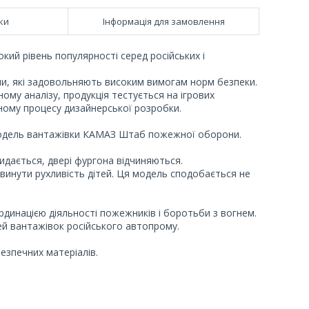
ки
Інформація для замовлення
окий рівень популярності серед російських і
ли, які задовольняють високим вимогам норм безпеки.
у аналізу, продукція тестується на ігрових
ному процесу дизайнерської розробки.
модель вантажівки КАМАЗ Штаб пожежної оборони.
идається, двері фургона відчиняються.
звинути рухливість дітей. Ця модель сподобається не
ординацією діяльності пожежників і боротьби з вогнем.
й вантажівок російського автопрому.
езпечних матеріалів.