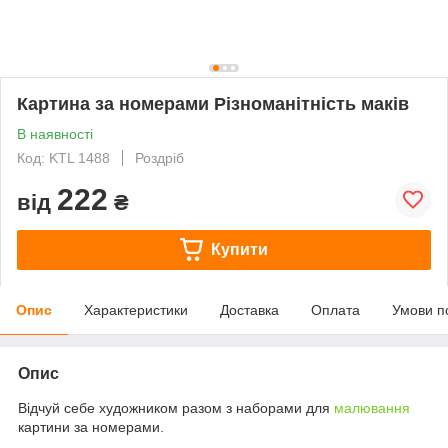
Картина за номерами Різноманітність маків
В наявності
Код: KTL 1488
Роздріб
222
від
₴
Купити
Опис
Характеристики
Доставка
Оплата
Умови п
Опис
Відчуй себе художником разом з наборами для
малювання
картини за номерами.