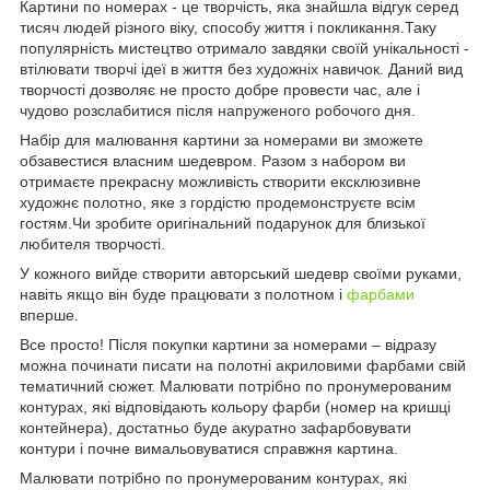
Картини по номерах - це творчість, яка знайшла відгук серед
тисяч людей різного віку, способу життя і покликання.Таку
популярність мистецтво отримало завдяки своїй унікальності -
втілювати творчі ідеї в життя без художніх навичок. Даний вид
творчості дозволяє не просто добре провести час, але і
чудово розслабитися після напруженого робочого дня.
Набір для малювання картини за номерами ви зможете
обзавестися власним шедевром. Разом з набором ви
отримаєте прекрасну можливість створити ексклюзивне
художнє полотно, яке з гордістю продемонструєте всім
гостям.Чи зробите оригінальний подарунок для близької
любителя творчості.
У кожного вийде створити авторський шедевр своїми руками,
навіть якщо він буде працювати з полотном і
фарбами
вперше.
Все просто! Після покупки картини за номерами – відразу
можна починати писати на полотні акриловими фарбами свій
тематичний сюжет. Малювати потрібно по пронумерованим
контурах, які відповідають кольору фарби (номер на кришці
контейнера), достатньо буде акуратно зафарбовувати
контури і почне вимальовуватися справжня картина.
Малювати потрібно по пронумерованим контурах, які