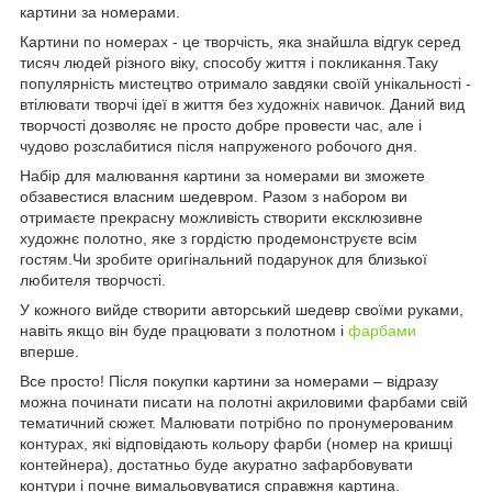
картини за номерами.
Картини по номерах - це творчість, яка знайшла відгук серед
тисяч людей різного віку, способу життя і покликання.Таку
популярність мистецтво отримало завдяки своїй унікальності -
втілювати творчі ідеї в життя без художніх навичок. Даний вид
творчості дозволяє не просто добре провести час, але і
чудово розслабитися після напруженого робочого дня.
Набір для малювання картини за номерами ви зможете
обзавестися власним шедевром. Разом з набором ви
отримаєте прекрасну можливість створити ексклюзивне
художнє полотно, яке з гордістю продемонструєте всім
гостям.Чи зробите оригінальний подарунок для близької
любителя творчості.
У кожного вийде створити авторський шедевр своїми руками,
навіть якщо він буде працювати з полотном і
фарбами
вперше.
Все просто! Після покупки картини за номерами – відразу
можна починати писати на полотні акриловими фарбами свій
тематичний сюжет. Малювати потрібно по пронумерованим
контурах, які відповідають кольору фарби (номер на кришці
контейнера), достатньо буде акуратно зафарбовувати
контури і почне вимальовуватися справжня картина.