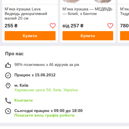
М'яка іграшка Lava
М'яка іграшка — МЕДВІДЬ
М'як
Ведмідь декоративний
— білий, з бантом
Тедд
малий 20 см
255
257
780
₴
від
₴
Купити
Купити
Про нас
98% позитивних з 46 відгуків за рік
Працює з 15.06.2012
м. Київ
Харківське шосе 56, Київ, Україна
Контакти
Сьогодні працює з 09:00 до 18:00
Показати весь графік роботи