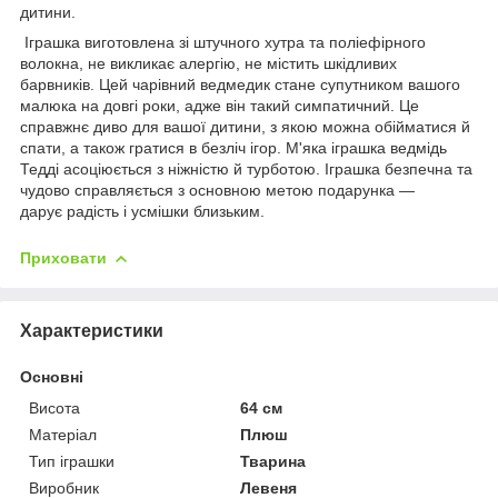
дитини.
Іграшка виготовлена зі штучного хутра та поліефірного
волокна, не викликає алергію, не містить шкідливих
барвників. Цей чарівний ведмедик стане супутником вашого
малюка на довгі роки, адже він такий симпатичний. Це
справжнє диво для вашої дитини, з якою можна обійматися й
спати, а також гратися в безліч ігор. М'яка іграшка ведмідь
Тедді асоціюється з ніжністю й турботою. Іграшка безпечна та
чудово справляється з основною метою подарунка —
дарує радість і усмішки близьким.
Приховати
Характеристики
Основні
Висота
64 см
Матеріал
Плюш
Тип іграшки
Тварина
Виробник
Левеня