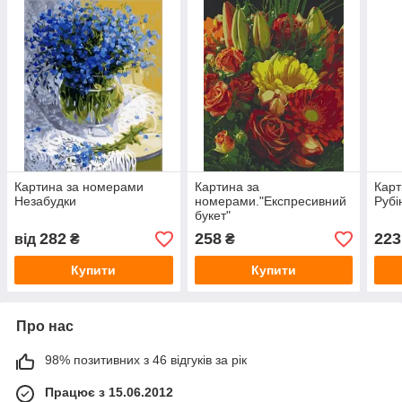
Картина за номерами
Картина за
Карт
Незабудки
номерами."Експресивний
Рубі
букет"
282
258
223
від
₴
₴
Купити
Купити
Про нас
98% позитивних з 46 відгуків за рік
Працює з 15.06.2012