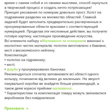
время с самим собой и со своими мыслями, способ окунуться
в творческий процесс и создать нечто потрясающее!
Принцип рисования по номерам довольно прост. Холст на
подрамнике разделен на множество областей. Главной
задачей будет заполнить предварительно расчерченные и
пронумерованные области красками с соответствующей
нумерацией. Проделав эти несложные действия, вы получите
готовую картину, настоящее произведение искусства.
Всі елементи набору «
Малювання за номерами
» виконані з
екологічно чистих матеріалів: полотно виготовлено з бавовни,
кисті з високоякісного нейлону.
Комплектація:
• полотно на підрамнику;
• кисті;
•
фарби
у пронумерованих баночках.
Рекомендується спочатку заповнювати всі області одного
кольору, починаючи від великих до маленьких. На звороті
пакувальної коробки ви знайдете більше рекомендацій, а
також деякі корисні прийоми
малювання
.
* Характеристики та комплектація товару можуть змінюватися
виробником без повідомлення
Приховати