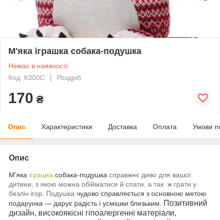
М'яка іграшка собака-подушка
Немає в наявності
Код: К300С
Роздріб
170
₴
Опис
Характеристики
Доставка
Оплата
Умови п
Опис
М'яка
іграшка
собака-подушка
справжнє диво для вашої
дитини, з якою можна обійматися й спати, а так ж грати у
безліч ігор.
Подушка
чудово справляється з основною метою
Позитивний
подарунка — дарує радість і усмішки близьким.
дизайн, високоякісні гіпоалергенні матеріали,