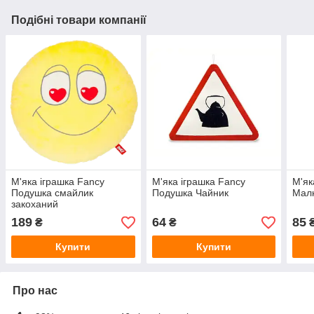
Подібні товари компанії
М'яка іграшка Fancy
М'яка іграшка Fancy
М'як
Подушка смайлик
Подушка Чайник
Мал
закоханий
189
64
85
₴
₴
Купити
Купити
Про нас