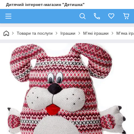
Дитячий інтернет-магазин "Детишка"
Товари та послуги
Іграшки
М'які іграшки
М'яка іг