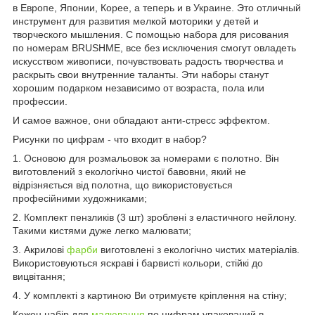
в Европе, Японии, Корее, а теперь и в Украине. Это отличный
инструмент для развития мелкой моторики у детей и
творческого мышления. С помощью набора для рисования
по номерам BRUSHME, все без исключения смогут овладеть
искусством живописи, почувствовать радость творчества и
раскрыть свои внутренние таланты. Эти наборы станут
хорошим подарком независимо от возраста, пола или
профессии.
И самое важное, они обладают анти-стресс эффектом.
Рисунки по цифрам - что входит в набор?
1. Основою для розмальовок за номерами є полотно. Він
виготовлений з екологічно чистої бавовни, який не
відрізняється від полотна, що використовується
професійними художниками;
2. Комплект пензликів (3 шт) зроблені з еластичного нейлону.
Такими кистями дуже легко малювати;
3. Акрилові
фарби
виготовлені з екологічно чистих матеріалів.
Використовуються яскраві і барвисті кольори, стійкі до
вицвітання;
4. У комплекті з картиною Ви отримуєте кріплення на стіну;
Кожен набір для
малювання
по цифрам упакований в