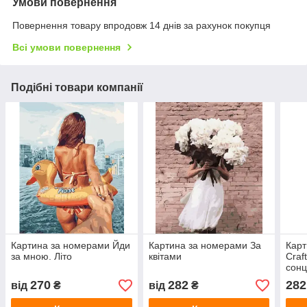
Умови повернення
Повернення товару впродовж 14 днів за рахунок покупця
Всі умови повернення
Подібні товари компанії
Картина за номерами Йди
Картина за номерами За
Карт
за мною. Літо
квітами
Craf
сон
270
282
282
від
₴
від
₴