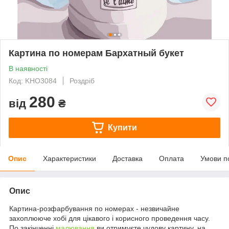
Картина по номерам Бархатный букет
В наявності
Код: KHO3084
Роздріб
280
від
₴
Купити
Опис
Характеристики
Доставка
Оплата
Умови п
Опис
Картина-розфарбування по номерах - незвичайне
захоплююче хобі для цікавого і корисного проведення часу.
По закінченні
малювання
ви отримуєте чудову картину, на