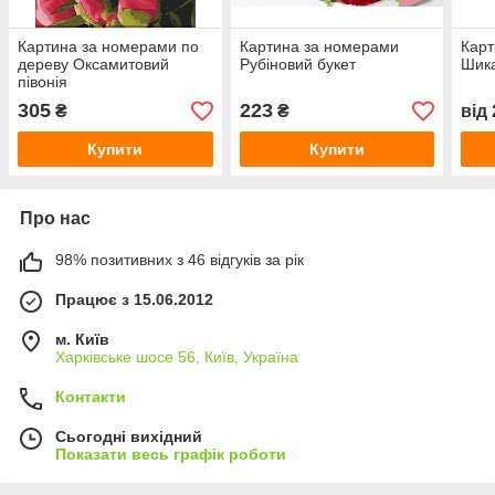
Картина за номерами по
Картина за номерами
Карт
дереву Оксамитовий
Рубіновий букет
Шика
півонія
305
223
₴
₴
від
Купити
Купити
Про нас
98% позитивних з 46 відгуків за рік
Працює з 15.06.2012
м. Київ
Харківське шосе 56, Київ, Україна
Контакти
Сьогодні вихідний
Показати весь графік роботи