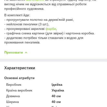
вигляд нічим не відрізняється від справжньої роботи
професійного художника.
В комплекті йде:
- прогрунтувати полотно на дерев'яній рамі,
- нейлонові пензлики (3 шт.),
- пронумеровані акрилові
фарби
,
- графічна схема картини (для звірки) і картонна коробка.
- додатково потрібен тільки стаканчик з водою для
промивання пензликів.
Приховати
Характеристики
Основні атрибути
Виробник
Ідейка
Країна виробник
Україна
Довжина
40 см
Ширина
40 см