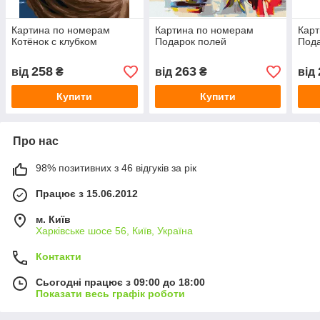
Картина по номерам
Картина по номерам
Карт
Котёнок с клубком
Подарок полей
Пода
258
263
від
₴
від
₴
від
Купити
Купити
Про нас
98% позитивних з 46 відгуків за рік
Працює з 15.06.2012
м. Київ
Харківське шосе 56, Київ, Україна
Контакти
Сьогодні працює з 09:00 до 18:00
Показати весь графік роботи