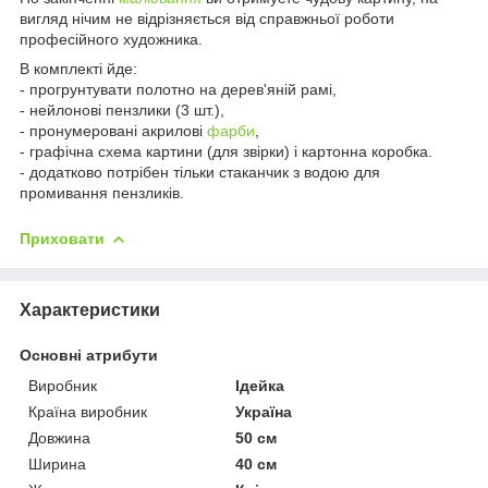
вигляд нічим не відрізняється від справжньої роботи
професійного художника.
В комплекті йде:
- прогрунтувати полотно на дерев'яній рамі,
- нейлонові пензлики (3 шт.),
- пронумеровані акрилові
фарби
,
- графічна схема картини (для звірки) і картонна коробка.
- додатково потрібен тільки стаканчик з водою для
промивання пензликів.
Приховати
Характеристики
Основні атрибути
Виробник
Ідейка
Країна виробник
Україна
Довжина
50 см
Ширина
40 см