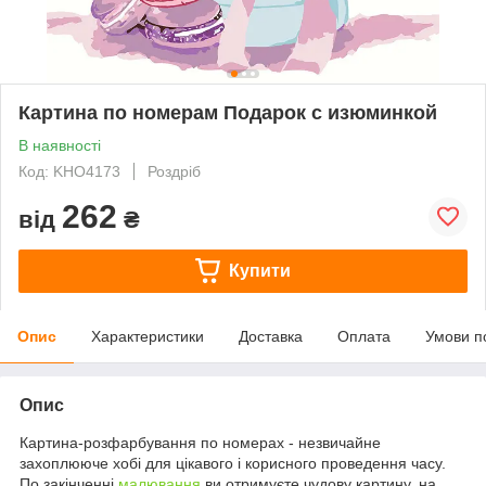
Картина по номерам Подарок с изюминкой
В наявності
Код: KHO4173
Роздріб
262
від
₴
Купити
Опис
Характеристики
Доставка
Оплата
Умови п
Опис
Картина-розфарбування по номерах - незвичайне
захоплююче хобі для цікавого і корисного проведення часу.
По закінченні
малювання
ви отримуєте чудову картину, на