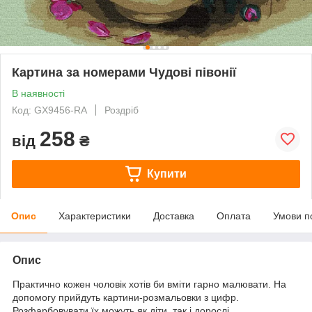
Картина за номерами Чудові півонії
В наявності
Код: GX9456-RA
Роздріб
258
від
₴
Купити
Опис
Характеристики
Доставка
Оплата
Умови п
Опис
Практично кожен чоловік хотів би вміти гарно малювати. На
допомогу прийдуть картини-розмальовки з цифр.
Розфарбовувати їх можуть як діти, так і дорослі.