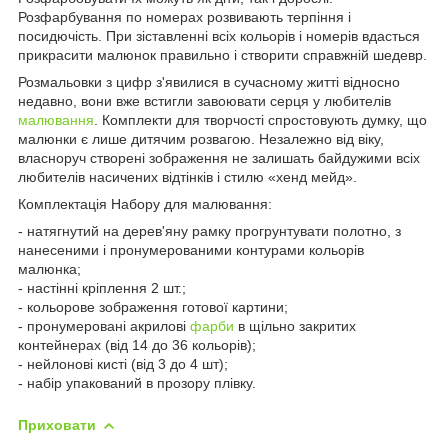
Розфарбування по номерах розвивають терпіння і
посидючість. При зіставленні всіх кольорів і номерів вдасться
прикрасити малюнок правильно і створити справжній шедевр.
Розмальовки з цифр з'явилися в сучасному житті відносно
недавно, вони вже встигли завоювати серця у любителів
малювання
. Комплекти для творчості спростовують думку, що
малюнки є лише дитячим розвагою. Незалежно від віку,
власноруч створені зображення не залишать байдужими всіх
любителів насичених відтінків і стилю «хенд мейд».
Комплектація Набору для малювання:
- натягнутий на дерев'яну рамку прогрунтувати полотно, з
нанесеними і пронумерованими контурами кольорів
малюнка;
- настінні кріплення 2 шт.;
- кольорове зображення готової картини;
- пронумеровані акрилові
фарби
в щільно закритих
контейнерах (від 14 до 36 кольорів);
- нейлонові кисті (від 3 до 4 шт);
- набір упакований в прозору плівку.
Приховати