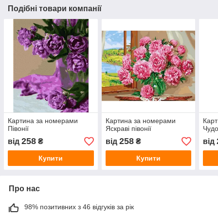
Подібні товари компанії
Картина за номерами
Картина за номерами
Карт
Півонії
Яскраві півонії
Чудо
258
258
від
₴
від
₴
від
Купити
Купити
Про нас
98% позитивних з 46 відгуків за рік