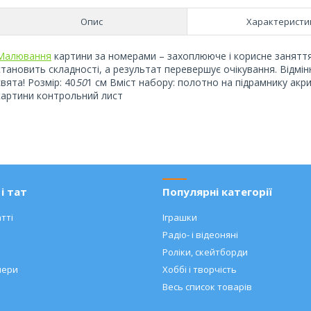
Опис
Характеристи
Малювання
картини за номерами – захоплююче і корисне заняття,
становить складності, а результат перевершує очікування. Відмі
свята! Розмір: 40
50
1 см Вміст набору: полотно на підрамнику акр
картини контрольний лист
і тат
Популярні категорії
тті
Іграшки
Радіо- і відеоняні
Роліки, скейтборди
нери
Хоббі і творчість
Весь список товарів