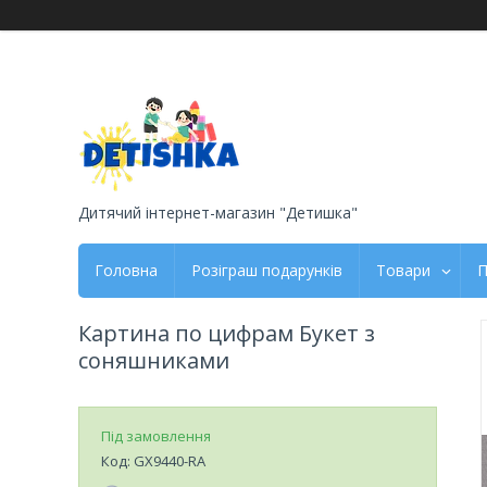
Дитячий інтернет-магазин "Детишка"
Головна
Розіграш подарунків
Товари
П
Картина по цифрам Букет з
соняшниками
Під замовлення
Код:
GX9440-RA