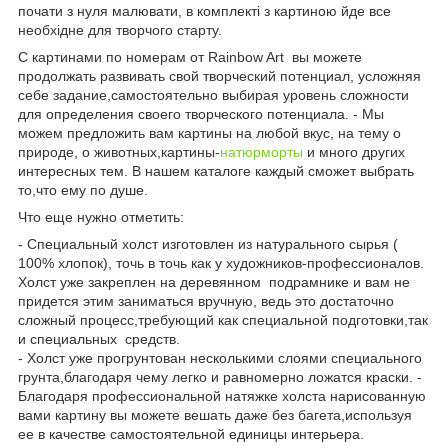
почати з нуля малювати, в комплекті з картиною йде все
необхідне для творчого старту.
C картинами по номерам от Rainbow Art вы можете
продолжать развивать свой творческий потенциал, усложняя
себе задание,самостоятельно выбирая уровень сложности
для определения своего творческого потенциала. - Мы
можем предложить вам картины на любой вкус, на тему о
природе, о животных,картины-
натюрморты
и много других
интересных тем. В нашем каталоге каждый сможет выбрать
то,что ему по душе.
Что еще нужно отметить:
- Специальный холст изготовлен из натурального сырья (
100% хлопок), точь в точь как у художников-профессионалов.
Холст уже закреплен на деревянном подрамнике и вам не
придется этим заниматься вручную, ведь это достаточно
сложный процесс,требующий как специальной подготовки,так
и специальных средств.
- Холст уже прогрунтован несколькими слоями специального
грунта,благодаря чему легко и равномерно ложатся краски. -
Благодаря профессиональной натяжке холста нарисованную
вами картину вы можете вешать даже без багета,используя
ее в качестве самостоятельной единицы интерьера.