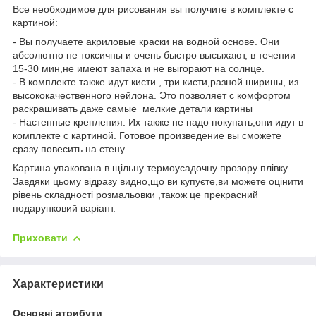
Все необходимое для рисования вы получите в комплекте с
картиной:
- Вы получаете акриловые краски на водной основе. Они
абсолютно не токсичны и очень быстро высыхают, в течении
15-30 мин,не имеют запаха и не выгорают на солнце.
- В комплекте также идут кисти , три кисти,разной ширины, из
высококачественного нейлона. Это позволяет с комфортом
раскрашивать даже самые мелкие детали картины
- Настенные крепления. Их также не надо покупать,они идут в
комплекте с картиной. Готовое произведение вы сможете
сразу повесить на стену
Картина упакована в щільну термоусадочну прозору плівку.
Завдяки цьому відразу видно,що ви купуєте,ви можете оцінити
рівень складності розмальовки ,також це прекрасний
подарунковий варіант.
Приховати
Характеристики
Основні атрибути