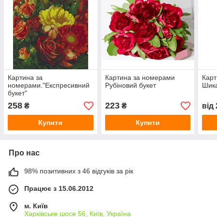
Картина за
Картина за номерами
Карт
номерами."Експресивний
Рубіновий букет
Шика
букет"
258
223
₴
₴
від
Купити
Купити
Про нас
98% позитивних з 46 відгуків за рік
Працює з 15.06.2012
м. Київ
Харківське шосе 56, Київ, Україна