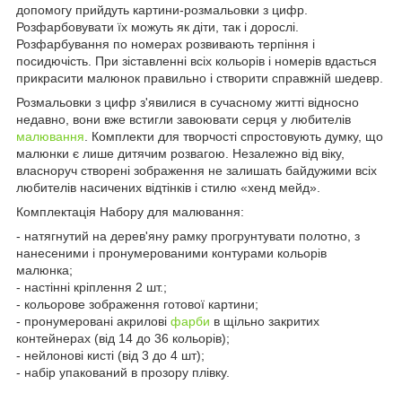
допомогу прийдуть картини-розмальовки з цифр.
Розфарбовувати їх можуть як діти, так і дорослі.
Розфарбування по номерах розвивають терпіння і
посидючість. При зіставленні всіх кольорів і номерів вдасться
прикрасити малюнок правильно і створити справжній шедевр.
Розмальовки з цифр з'явилися в сучасному житті відносно
недавно, вони вже встигли завоювати серця у любителів
малювання
. Комплекти для творчості спростовують думку, що
малюнки є лише дитячим розвагою. Незалежно від віку,
власноруч створені зображення не залишать байдужими всіх
любителів насичених відтінків і стилю «хенд мейд».
Комплектація Набору для малювання:
- натягнутий на дерев'яну рамку прогрунтувати полотно, з
нанесеними і пронумерованими контурами кольорів
малюнка;
- настінні кріплення 2 шт.;
- кольорове зображення готової картини;
- пронумеровані акрилові
фарби
в щільно закритих
контейнерах (від 14 до 36 кольорів);
- нейлонові кисті (від 3 до 4 шт);
- набір упакований в прозору плівку.