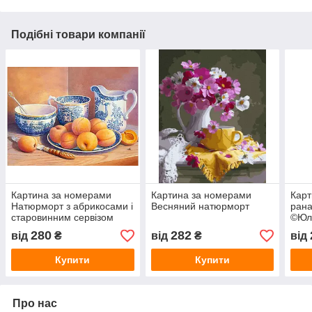
Подібні товари компанії
Картина за номерами
Картина за номерами
Карт
Натюрморт з абрикосами і
Весняний натюрморт
рана
старовинним сервізом
©Юл
280
282
від
₴
від
₴
від
Купити
Купити
Про нас