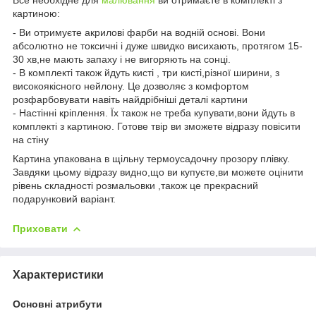
картиною:
- Ви отримуєте акрилові фарби на водній основі. Вони
абсолютно не токсичні і дуже швидко висихають, протягом 15-
30 хв,не мають запаху і не вигоряють на сонці.
- В комплекті також йдуть кисті , три кисті,різної ширини, з
високоякісного нейлону. Це дозволяє з комфортом
розфарбовувати навіть найдрібніші деталі картини
- Настінні кріплення. Їх також не треба купувати,вони йдуть в
комплекті з картиною. Готове твір ви зможете відразу повісити
на стіну
Картина упакована в щільну термоусадочну прозору плівку.
Завдяки цьому відразу видно,що ви купуєте,ви можете оцінити
рівень складності розмальовки ,також це прекрасний
подарунковий варіант.
Приховати
Характеристики
Основні атрибути