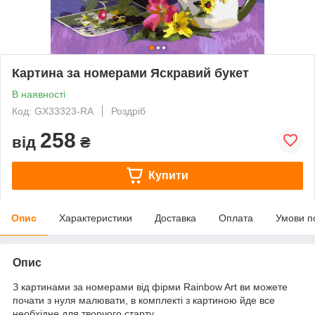
Картина за номерами Яскравий букет
В наявності
Код: GX33323-RA
Роздріб
258
від
₴
Купити
Опис
Характеристики
Доставка
Оплата
Умови п
Опис
З картинами за номерами від фірми Rainbow Art ви можете
почати з нуля малювати, в комплекті з картиною йде все
необхідне для творчого старту.