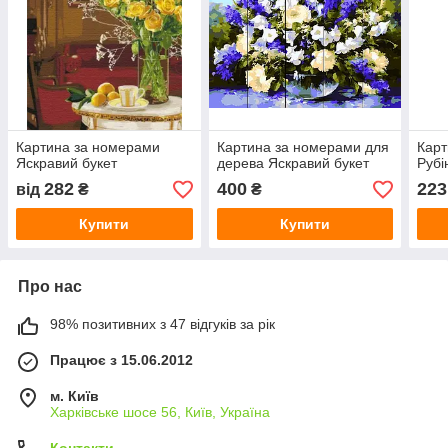
Картина за номерами
Картина за номерами для
Карт
Яскравий букет
дерева Яскравий букет
Рубі
282
400
223
від
₴
₴
Купити
Купити
Про нас
98% позитивних з 47 відгуків за рік
Працює з 15.06.2012
м. Київ
Харківське шосе 56, Київ, Україна