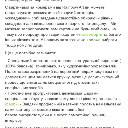
C картинами за номерами від Rainbow Art ви можете
продовжувати розвивати свій творчий потенціал,
ускладнюючи собі завдання,самостійно обираючи рівень
складності для визначення свого творчого потенціалу. - Ми
можемо запропонувати вам картини на будь-який смак, на
тему про природу, про тварин,картини-
натюрморти
та багато
інших цікавих тем. У нашому каталозі кожен зможе вибрати
те,що йому по душі.
Що ще потрібно зазначити:
- Спеціальний полотно виготовлено з натуральної сировини (
100% бавовна), точнісінько, як у художників-професіоналів.
Полотно вже закріплений на дерев'яній підрамнику і вам не
доведеться цим займатися вручну, адже це досить складний
процес,що вимагає як спеціальної підготовки,так і
спеціальних засобів.
- Полотно вже прогрунтована декількома шарами
спеціального ґрунту,завдяки чому легко і рівномірно лягають
фарби
. - Завдяки професійній натяжки полотна намальовану
вами картину ви можете вішати навіть без
багета,використовуючи її в якості самостійної одиниці
інтер'єру.
Все необхідне для
малювання
ви отримаєте в комплекті з